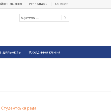
ійне навчання
Репозитарій
Контакти
 діяльність
Юридична клініка
Студентська рада