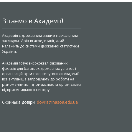
Вітаємо в Академії!
Академія є державним вищим навчальним
закладом IV рівня акредитації, який
належить до системи державної статистики
України.
Академія готує висококваліфікованих
фахівців для багатьох державних установ і
організацій, крім того, випускників Академії
все активніше запрошують до роботи на
різноманітних підприємствах та організаціях
підприємницького сектору.
Скринька довіри:
dovira@nasoa.edu.ua