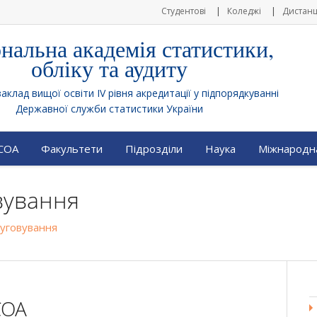
Студентові
Коледжі
Дистанц
нальна академія статистики,
обліку та аудиту
клад вищої освіти IV рівня акредитації у підпорядкуванні
Державної служби статистики України
АСОА
Факультети
Підрозділи
Наука
Міжнародна
вування
уговування
СОА