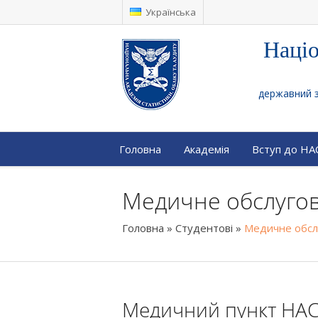
Українська
Націо
державний за
Головна
Академія
Вступ до Н
Медичне обслуго
Головна
»
Студентові
»
Медичне обсл
Медичний пункт НА