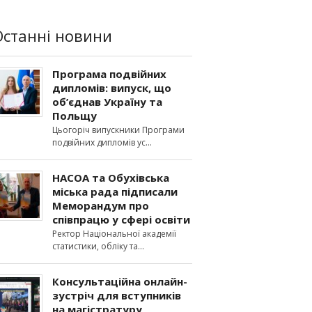
Останні новини
Програма подвійних
дипломів: випуск, що
об’єднав Україну та
Польщу
Цьогоріч випускники Програми
подвійних дипломів ус
НАСОА та Обухівська
міська рада підписали
Меморандум про
співпрацю у сфері освіти
Ректор Національної академії
статистики, обліку та
Консультаційна онлайн-
зустріч для вступників
на магістратуру