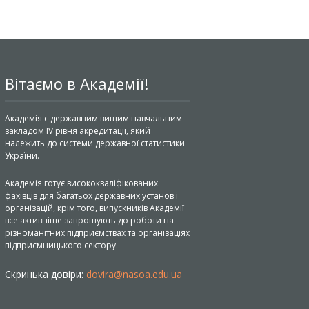
Вітаємо в Академії!
Академія є державним вищим навчальним
закладом IV рівня акредитації, який
належить до системи державної статистики
України.
Академія готує висококваліфікованих
фахівців для багатьох державних установ і
організацій, крім того, випускників Академії
все активніше запрошують до роботи на
різноманітних підприємствах та організаціях
підприємницького сектору.
Скринька довіри:
dovira@nasoa.edu.ua