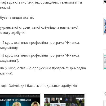
 кафедра статистики, інформаційних технологій та
номіці.
обувача вищої освіти.
української студентської олімпіади з навчальної
ремогу здобули:
 (2 курс, освітньо-професійна програма “Фінанси,
рахування);
 (3 курс, освітньо-професійна програма “Фінанси,
рахування”);
на (2 курс, освітньо-професійна програма”Прикладна
літика).
ожців Олімпіади і бажаємо подальших здобутків!