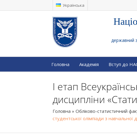
Українська
Націо
державний за
Головна
Академія
Вступ до Н
І етап Всеукраїнсь
дисципліни «Стати
Головна
»
Обліково-статистичний фа
студентської олімпіади з навчальної 