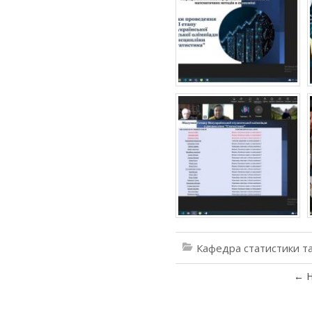
Кафедра статистики та
←
Н