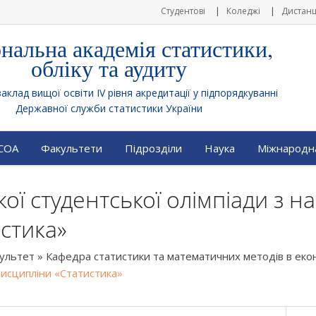
Студентові
Коледжі
Дистанц
нальна академія статистики,
обліку та аудиту
клад вищої освіти IV рівня акредитації у підпорядкуванні
Державної служби статистики України
АСОА
Факультети
Підрозділи
Наука
Міжнародна
кої студентської олімпіади з н
стика»
культет
»
Кафедра статистики та математичних методів в екон
дисципліни «Статистика»