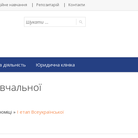
ійне навчання
Репозитарій
Контакти
 діяльність
Юридична клініка
авчальної
оміці
»
І етап Всеукраїнської