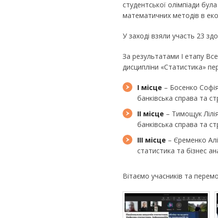
студентської олімпіади була
математичних методів в еко
У заході взяли участь 23 зд
За результатами І етапу Все
дисципліни «Статистика» пе
І місце
– Босенко Софія
банківська справа та ст
ІІ місце
– Тимощук Лілія
банківська справа та ст
ІІІ місце
– Єременко Алі
статистика та бізнес ана
Вітаємо учасників та перем