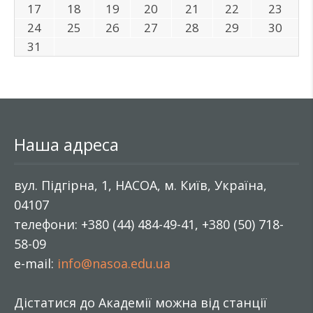
17
18
19
20
21
22
23
24
25
26
27
28
29
30
31
Наша адреса
вул. Підгірна, 1, НАСОА, м. Київ, Україна,
04107
телефони: +380 (44) 484-49-41, +380 (50) 718-
58-09
e-mail:
info@nasoa.edu.ua
Дістатися до Академії можна від станції