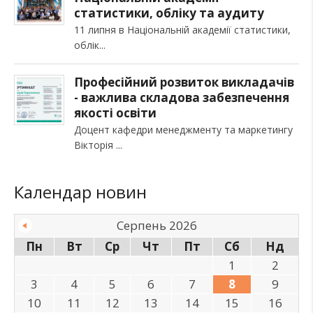
статистики, обліку та аудиту
11 липня в Національній академії статистики,
облік
Професійний розвиток викладачів
- важлива складова забезпечення
якості освіти
Доцент кафедри менеджменту та маркетингу
Вікторія
Календар новин
Серпень 2026
Пн
Вт
Ср
Чт
Пт
Сб
Нд
1
2
3
4
5
6
7
8
9
10
11
12
13
14
15
16