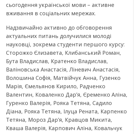
сьогодення української мови – активне
вживання в соціальних мережах.
Надзвичайно активно до обговорення
актуальних питань долучилися молоді
науковці, зокрема студенти першого курсу:
Сторожко Єлизавета, Клибанський Роман,
Бута Владислав, Кратенко Владислав,
Валіновська Анастасія, Ліневич Анастасія,
Волошина Софія, Матвійчук Анна, Гузенко
Марія, Ємельянов Кирило, Радченко
Валентин, Коваленко Дарʼя, Єременко Аліна,
Гуренко Валерія, Рояка Тетяна, Садило
Діана, Рояка Тетяна, Ілуца Рената, Карпенко
Тетяна, Мороз Дарʼя, Кравцов Микита,
Кваша Валерія, Карпович Аліна, Ковальчук