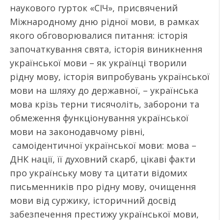
наукового гурток «СІЧ», присвячений
Міжнародному дню рідної мови, в рамках
якого обговорювалися питання: історія
започаткування свята, історія виникнення
української мови – як українці творили
рідну мову, історія випробувань української
мови на шляху до державної, – українська
мова крізь терни тисячоліть, заборони та
обмеження функціонування української
мови на законодавчому рівні,
самоідентичної української мови: мова –
ДНК нації, її духовний скарб, цікаві факти
про українську мову та цитати відомих
письменників про рідну мову, очищення
мови від суржику, історичний досвід
забезпечення престижу української мови,