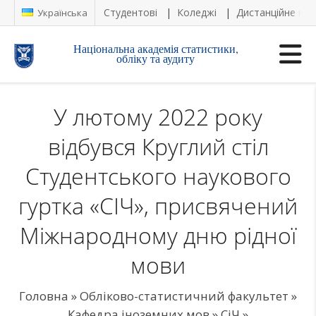
Студентові
Коледжі
Дистанційне на
Українська
Національна академія статистики,
обліку та аудиту
У лютому 2022 року
відбувся Круглий стіл
Студентського наукового
гуртка «СІЧ», присвячений
Міжнародному дню рідної
мови
Головна
»
Обліково-статистичний факультет
»
Кафедра іноземних мов
»
СіЧ
»