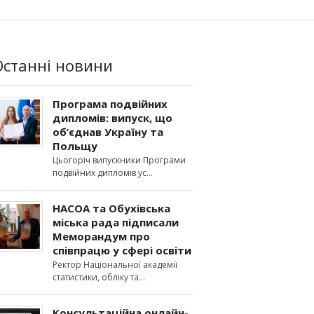
Останні новини
Програма подвійних
дипломів: випуск, що
об’єднав Україну та
Польщу
Цьогоріч випускники Програми
подвійних дипломів ус
НАСОА та Обухівська
міська рада підписали
Меморандум про
співпрацю у сфері освіти
Ректор Національної академії
статистики, обліку та
Консультаційна онлайн-