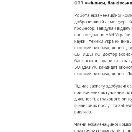
ОПП «Фінанси, банківськ
Робота екзаменаційної коміс
доброзичливій атмосфері. К
професор, завідувач відділу 
прогнозування НАН України,
науки і техніки України Інна
економічних наук, доцент, 
ЄВТУШЕНКО, доктор економіч
банківської справи та страх
БОНДАРУК, кандидат економі
економічних наук, доцент 
Під час захисту здобувачі о
присвячених актуальним пит
діяльності, страхового ринк
фінансових послуг та забезп
викликів.
Члени екзаменаційної комісі
практичну спрямованість пр