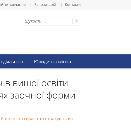
ійне навчання
Репозитарій
Контакти
 діяльність
Юридична клініка
чів вищої освіти
ня» заочної форми
 банківська справа та страхування»