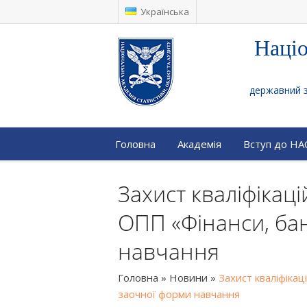
Українська
Націо
державний за
Головна
Академія
Вступ до Н
Захист кваліфікац
ОПП «Фінанси, бан
навчання
Головна
»
Новини
»
Захист кваліфікац
заочної форми навчання