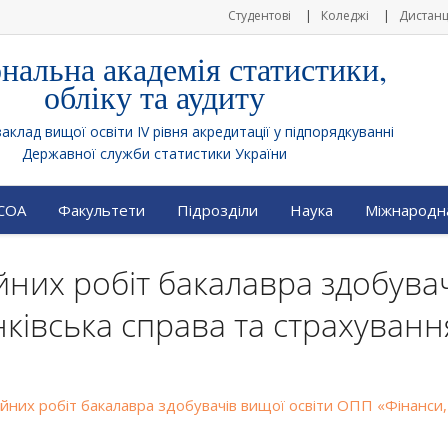
Студентові
Коледжі
Дистанц
нальна академія статистики,
обліку та аудиту
клад вищої освіти IV рівня акредитації у підпорядкуванні
Державної служби статистики України
АСОА
Факультети
Підрозділи
Наука
Міжнародна
ійних робіт бакалавра здобува
ківська справа та страхуван
ійних робіт бакалавра здобувачів вищої освіти ОПП «Фінанси,