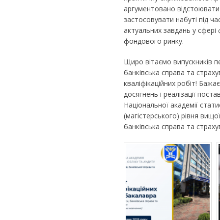
аргументовано відстоювати 
застосовувати набуті під ч
актуальних завдань у сфері 
фондового ринку.
Щиро вітаємо випускників п
банківська справа та страх
кваліфікаційних робіт! Баж
досягнень і реалізації поста
Національної академії стати
(магістерського) рівня вищо
банківська справа та страху