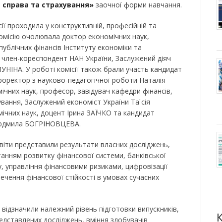
а справа та страхування»
заочної форми навчання.
ії проходила у конструктивній, професійній та
омісію очолювала доктор економічних наук,
публічних фінансів Інституту економіки та
 член-кореспондент НАН України, Заслужений діяч
 ЛУНІНА. У роботі комісії також брали участь кандидат
проректор з науково-педагогічної роботи Наталія
них наук, професор, завідувач кафедри фінансів,
ування, Заслужений економіст України Таїсія
чних наук, доцент Ірина ЗАЇЧКО та кандидат
Людмила БОГРІНОВЦЕВА.
світи представили результати власних досліджень,
анням розвитку фінансової системи, банківської
у, управління фінансовими ризиками, цифровізації
ечення фінансової стійкості в умовах сучасних
ї відзначили належний рівень підготовки випускників,
едставлених досліджень, вміння здобувачів