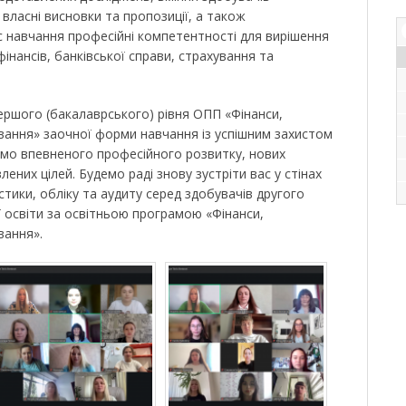
власні висновки та пропозиції, а також
ас навчання професійні компетентності для вирішення
фінансів, банківської справи, страхування та
ершого (бакалаврського) рівня ОПП «Фінанси,
ування» заочної форми навчання із успішним захистом
аємо впевненого професійного розвитку, нових
влених цілей. Будемо раді знову зустріти вас у стінах
стики, обліку та аудиту серед здобувачів другого
ї освіти за освітньою програмою «Фінанси,
вання».