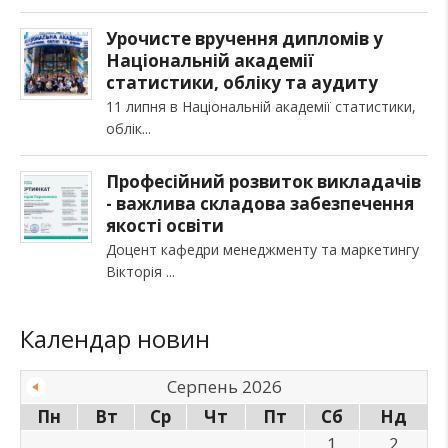
Урочисте вручення дипломів у
Національній академії
статистики, обліку та аудиту
11 липня в Національній академії статистики,
облік
Професійний розвиток викладачів
- важлива складова забезпечення
якості освіти
Доцент кафедри менеджменту та маркетингу
Вікторія
Календар новин
Серпень 2026
Пн
Вт
Ср
Чт
Пт
Сб
Нд
1
2