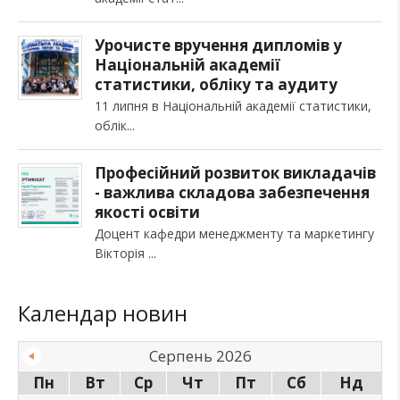
Урочисте вручення дипломів у
Національній академії
статистики, обліку та аудиту
11 липня в Національній академії статистики,
облік
Професійний розвиток викладачів
- важлива складова забезпечення
якості освіти
Доцент кафедри менеджменту та маркетингу
Вікторія
Календар новин
Серпень 2026
Пн
Вт
Ср
Чт
Пт
Сб
Нд