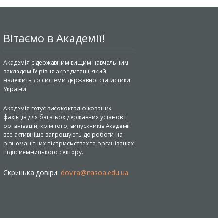
Вітаємо в Академії!
Академія є державним вищим навчальним
закладом IV рівня акредитації, який
належить до системи державної статистики
України.
Академія готує висококваліфікованих
фахівців для багатьох державних установ і
організацій, крім того, випускників Академії
все активніше запрошують до роботи на
різноманітних підприємствах та організаціях
підприємницького сектору.
Скринька довіри:
dovira@nasoa.edu.ua