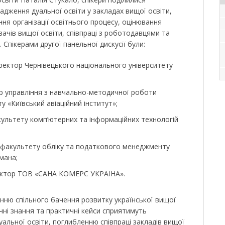
дження дуальної освіти у закладах вищої освіти,
ня організації освітнього процесу, оцінювання
ачів вищої освіти, співпраці з роботодавцями та
. Спікерами другої панельної дискусії були:
 ректор Чернівецького національного університету
ор управління з навчально-методичної роботи
 «Київський авіаційний інститут»;
акультету комп’ютерних та інформаційних технологій
 факультету обліку та податкового менеджменту
мана;
ектор ТОВ «САНА КОМЕРС УКРАЇНА».
ню спільного бачення розвитку української вищої
чні знання та практичні кейси сприятимуть
уальної освіти, поглибленню співпраці закладів вищої