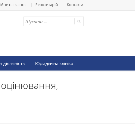
ійне навчання
Репозитарій
Контакти
 діяльність
Юридична клініка
, оцінювання,