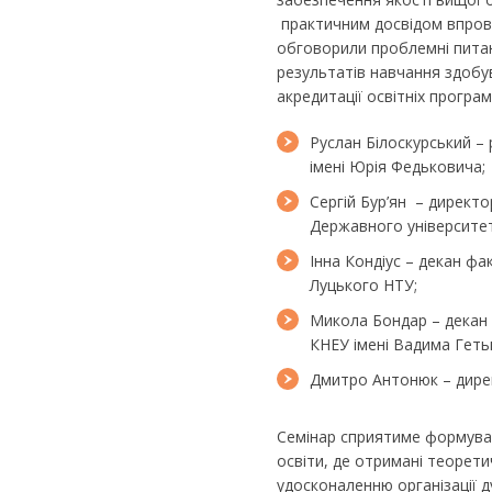
практичним досвідом впрова
обговорили проблемні питан
результатів навчання здобув
акредитації освітніх програм
Руслан Білоскурський –
імені Юрія Федьковича;
Сергій Бур’ян – директ
Державного університету
Інна Кондіус – декан ф
Луцького НТУ;
Микола Бондар – декан
КНЕУ імені Вадима Геть
Дмитро Антонюк – дир
Семінар сприятиме формуван
освіти, де отримані теорети
удосконаленню організації д