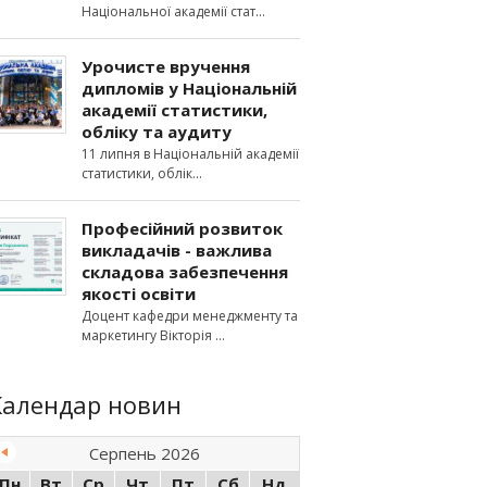
Національної академії стат
Урочисте вручення
дипломів у Національній
академії статистики,
обліку та аудиту
11 липня в Національній академії
статистики, облік
Професійний розвиток
викладачів - важлива
складова забезпечення
якості освіти
Доцент кафедри менеджменту та
маркетингу Вікторія
Календар новин
Серпень 2026
Пн
Вт
Ср
Чт
Пт
Сб
Нд