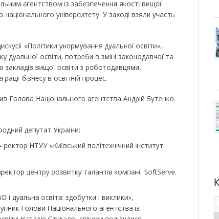
льним агентством із забезпечення якості вищої
о національного університету. У заході взяли участь
искусії «Політики унормування дуальної освіти»,
у дуальної освіти, потреби в зміні законодавчої та
ю закладів вищої освіти з роботодавцями,
рації бізнесу в освітній процес.
в Голова Національного агентства Андрій Бутенко.
родний депутат України;
– ректор НТУУ «Київський політехнічний інститут
;
иректор центру розвитку талантів компанії SoftServe.
 і дуальна освіта: здобутки і виклики»,
упник Голови Національного агентства із
світи Наталія Стукало, спікери поділилися