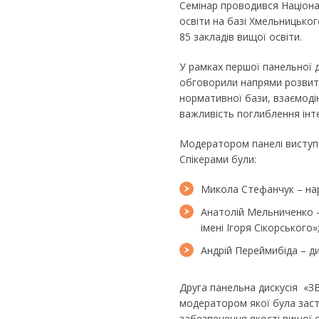
Семінар проводився Націона
освіти на базі Хмельницьког
85 закладів вищої освіти.
У рамках першої панельної д
обговорили напрями розвитк
нормативної бази, взаємоді
важливість поглиблення інтег
Модератором панелі виступи
Спікерами були:
​Микола Стефанчук – на
​Анатолій Мельниченко 
імені Ігоря Сікорського»
​Андрій Переймибіда – д
Друга панельна дискусія «ЗВО
модератором якої була заст
забезпечення якості вищої о