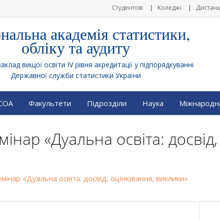
Студентові
Коледжі
Дистанц
нальна академія статистики,
обліку та аудиту
клад вищої освіти IV рівня акредитації у підпорядкуванні
Державної служби статистики України
АСОА
Факультети
Підрозділи
Наука
Міжнародна
мінар «Дуальна освіта: досвід
мінар «Дуальна освіта: досвід, оцінювання, виклики»