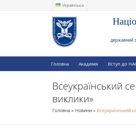
Українська
Націо
державний за
Головна
Академія
Вступ до Н
Всеукраїнський се
виклики»
Головна
»
Новини
»
Всеукраїнський се