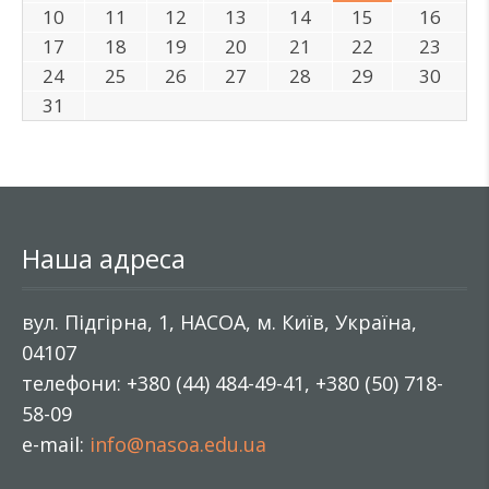
10
11
12
13
14
15
16
17
18
19
20
21
22
23
24
25
26
27
28
29
30
31
Наша адреса
вул. Підгірна, 1, НАСОА, м. Київ, Україна,
04107
телефони: +380 (44) 484-49-41, +380 (50) 718-
58-09
e-mail:
info@nasoa.edu.ua