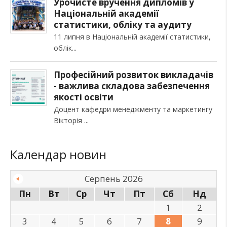
Урочисте вручення дипломів у
Національній академії
статистики, обліку та аудиту
11 липня в Національній академії статистики,
облік
Професійний розвиток викладачів
- важлива складова забезпечення
якості освіти
Доцент кафедри менеджменту та маркетингу
Вікторія
Календар новин
Серпень 2026
Пн
Вт
Ср
Чт
Пт
Сб
Нд
1
2
3
4
5
6
7
8
9