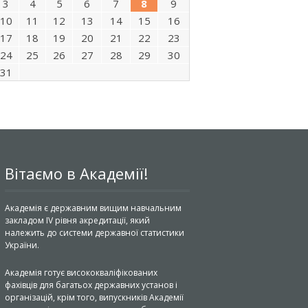
3
4
5
6
7
8
9
10
11
12
13
14
15
16
17
18
19
20
21
22
23
24
25
26
27
28
29
30
31
Вітаємо в Академії!
Академія є державним вищим навчальним
закладом IV рівня акредитації, який
належить до системи державної статистики
України.
Академія готує висококваліфікованих
фахівців для багатьох державних установ і
організацій, крім того, випускників Академії