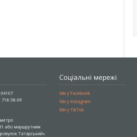
Соціальні мережі
, 04107
Ми у Facebook
) 718-58-09
Ми у Instagram
Ми у TikTok
ї метро
 31 або маршрутним
«Провулок Татарський».