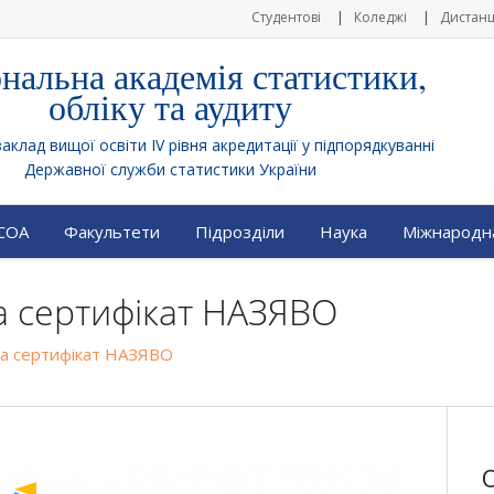
Студентові
Коледжі
Дистанц
нальна академія статистики,
обліку та аудиту
клад вищої освіти IV рівня акредитації у підпорядкуванні
Державної служби статистики України
АСОА
Факультети
Підрозділи
Наука
Міжнародна
а сертифікат НАЗЯВО
ла сертифікат НАЗЯВО