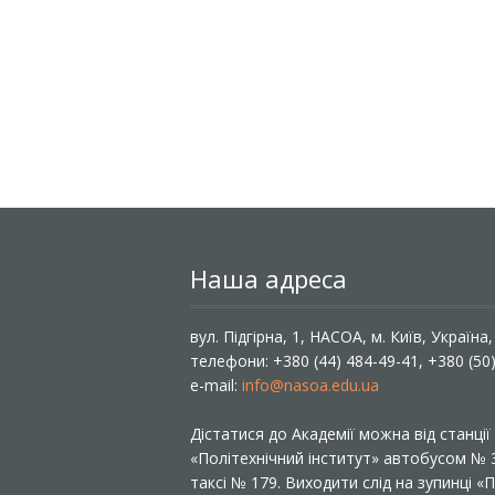
Наша адреса
вул. Підгірна, 1, НАСОА, м. Київ, Україна
телефони: +380 (44) 484-49-41, +380 (50
e-mail:
info@nasoa.edu.ua
Дістатися до Академії можна від станці
«Політехнічний інститут» автобусом №
таксі № 179. Виходити слід на зупинці 