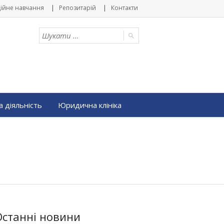
ійне навчання
Репозитарій
Контакти
 діяльність
Юридична клініка
Останні новини