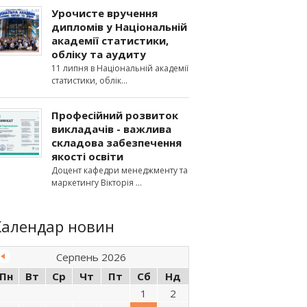
Урочисте вручення
дипломів у Національній
академії статистики,
обліку та аудиту
11 липня в Національній академії
статистики, облік
Професійний розвиток
викладачів - важлива
складова забезпечення
якості освіти
Доцент кафедри менеджменту та
маркетингу Вікторія
Календар новин
Серпень 2026
Пн
Вт
Ср
Чт
Пт
Сб
Нд
1
2