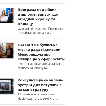
Програма подвійних
дипломів: випуск, що
об’єднав Україну та
Польщу
Цьогоріч випускники Програми
подвійних дипломів ус
НАСОА та Обухівська
міська рада підписали
Меморандум про
співпрацю у сфері освіти
Ректор Національної академії
статистики, обліку та
Консультаційна онлайн-
зустріч для вступників
на магістратуру
15 липня представниками
Національної академії стат