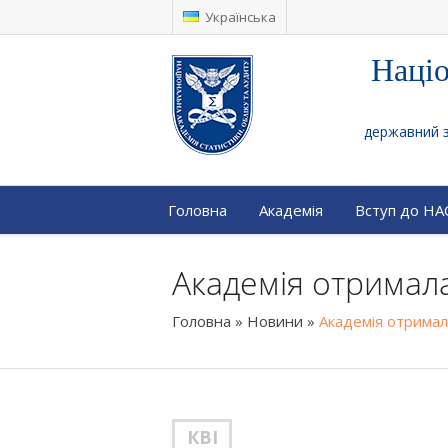
Українська
Націо
державний за
Головна
Академія
Вступ до Н
Академія отримал
Головна
»
Новини
»
Академія отрима
КВІ