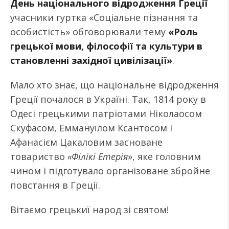
День національного відродження Греції
учасники гуртка «Соціальне пізнання та
особистість» обговорювали тему
«Роль
грецької мови, філософії та культури в
становленні західної цивілізації»
.
Мало хто знає, що національне відродження
Греції почалося в Україні. Так, 1814 року в
Одесі грецькими патріотами Ніколаосом
Скуфасом, Еммануїлом Ксантосом і
Афанасієм Цакаловим засноване
товариство
«Філікі Етерія
», яке головним
чином і підготувало організоване збройне
повстання в Греції.
Вітаємо грецькиї народ зі святом!