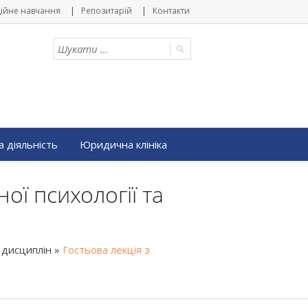
ійне навчання
Репозитарій
Контакти
 діяльність
Юридична клініка
ої психології та
 дисциплін
»
Гостьова лекція з