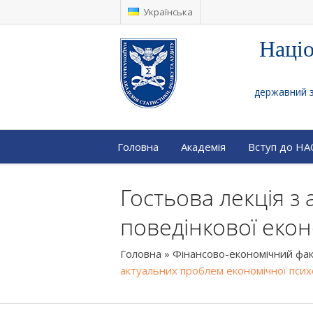
Українська
Націо
державний за
Головна
Академія
Вступ до Н
Гостьова лекція з
поведінкової екон
Головна
»
Фінансово-економічний фа
актуальних проблем економічної психо