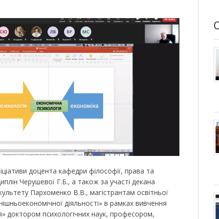
ніціативи доцента кафедри філософії, права та
иплін Черушевої Г.Б., а також за участі декана
ультету Пархоменко В.В., магістрантам освітньої
ішньоекономічної діяльності» в рамках вивчення
ня» доктором психологічних наук, професором,