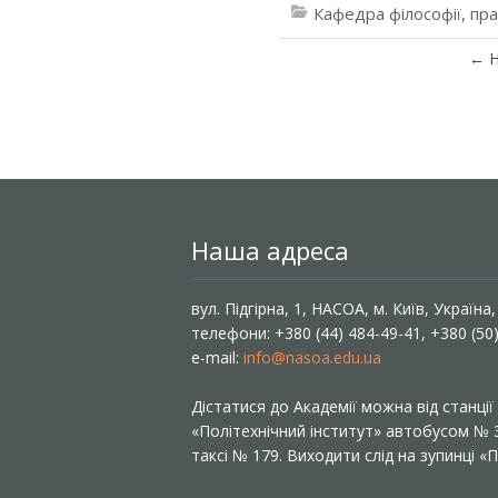
Кафедра філософії, пр
←
Н
Наша адреса
вул. Підгірна, 1, НАСОА, м. Київ, Україна
телефони: +380 (44) 484-49-41, +380 (50
e-mail:
info@nasoa.edu.ua
Дістатися до Академії можна від станці
«Політехнічний інститут» автобусом №
таксі № 179. Виходити слід на зупинці 