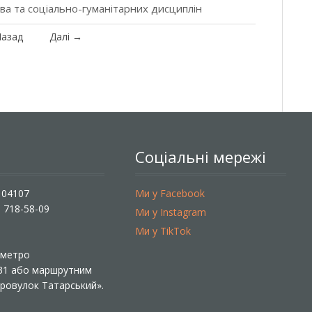
ава та соціально-гуманітарних дисциплін
азад
Далі
→
Соціальні мережі
, 04107
Ми у Facebook
) 718-58-09
Ми у Instagram
Ми у TikTok
ї метро
 31 або маршрутним
«Провулок Татарський».