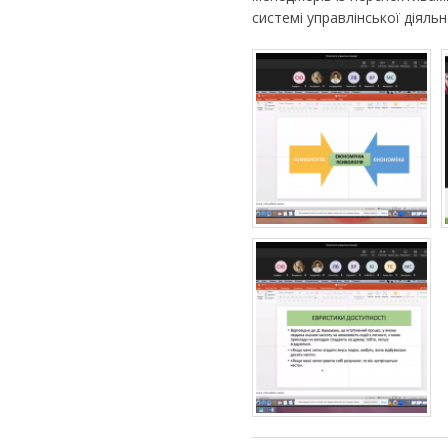
системі управлінської діяльн