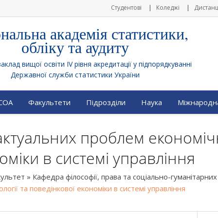
Студентові
Коледжі
Дистанц
нальна академія статистики,
обліку та аудиту
клад вищої освіти IV рівня акредитації у підпорядкуванні
Державної служби статистики України
АСОА
Факультети
Підрозділи
Наука
Міжнародна
 актуальних проблем економічн
оміки в системі управління
культет
»
Кафедра філософії, права та соціально-гуманітарних
логії та поведінкової економіки в системі управління