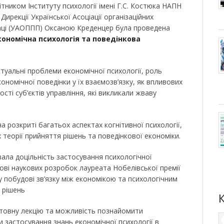
тником Інституту психології імені Г.С. Костюка НАПН
ирекції Української Асоціації організаційних
раці (УАОППП) Оксаною Креденцер була проведена
кономічна психологія та поведінкова
уальні проблеми економічної психології, роль
кономічної поведінки у їх взаємозв’язку, як впливових
сті суб’єктів управління, які викликали жваву
а розкриті багатьох аспектах когнітивної психології,
теорії прийняття рішень та поведінкової економіки.
ала доцільність застосування психологічної
ові наукових розробок лауреата Нобелівської премії
 побудові зв’язку між економікою та психологічним
 рішень
істовну лекцію та можливість познайомити
 застосування знань економічної психології в