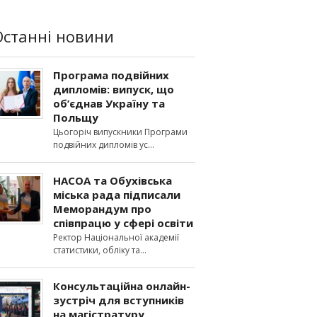
Останні новини
Програма подвійних
дипломів: випуск, що
об’єднав Україну та
Польщу
Цьогоріч випускники Програми
подвійних дипломів ус
НАСОА та Обухівська
міська рада підписали
Меморандум про
співпрацю у сфері освіти
Ректор Національної академії
статистики, обліку та
Консультаційна онлайн-
зустріч для вступників
на магістратуру