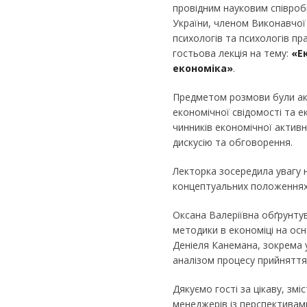
провідним науковим співробі
України, членом Виконавчої Д
психологів та психологів п
гостьова лекція на тему:
«Е
економіка»
.
Предметом розмови були акт
економічної свідомості та е
чинників економічної активно
дискусію та обговорення.
Лекторка зосередила увагу н
концептуальних положеннях 
Оксана Валеріївна обґрунтув
методики в економіці на осн
Деніеля Канемана, зокрема у
аналізом процесу прийняття
Дякуємо гості за цікаву, зм
менеджерів із перспективами