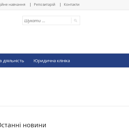
ійне навчання
Репозитарій
Контакти
 діяльність
Юридична клініка
Останні новини