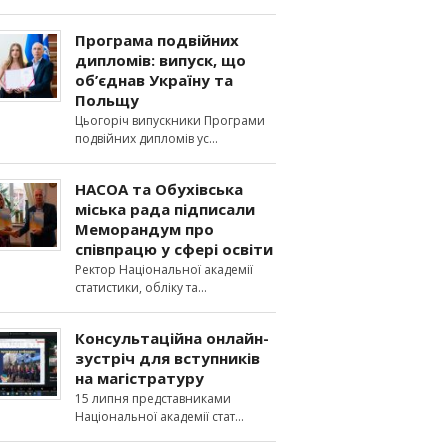
Програма подвійних
дипломів: випуск, що
об’єднав Україну та
Польщу
Цьогоріч випускники Програми
подвійних дипломів ус
НАСОА та Обухівська
міська рада підписали
Меморандум про
співпрацю у сфері освіти
Ректор Національної академії
статистики, обліку та
Консультаційна онлайн-
зустріч для вступників
на магістратуру
15 липня представниками
Національної академії стат