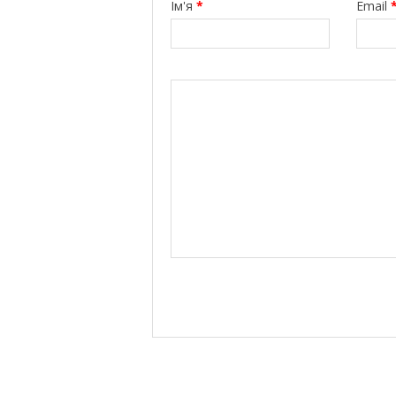
Ім'я
*
Email