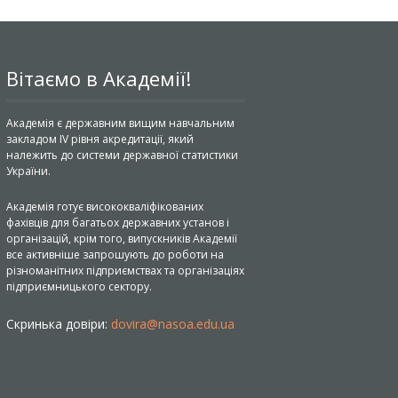
Вітаємо в Академії!
Академія є державним вищим навчальним
закладом IV рівня акредитації, який
належить до системи державної статистики
України.
Академія готує висококваліфікованих
фахівців для багатьох державних установ і
організацій, крім того, випускників Академії
все активніше запрошують до роботи на
різноманітних підприємствах та організаціях
підприємницького сектору.
Скринька довіри:
dovira@nasoa.edu.ua