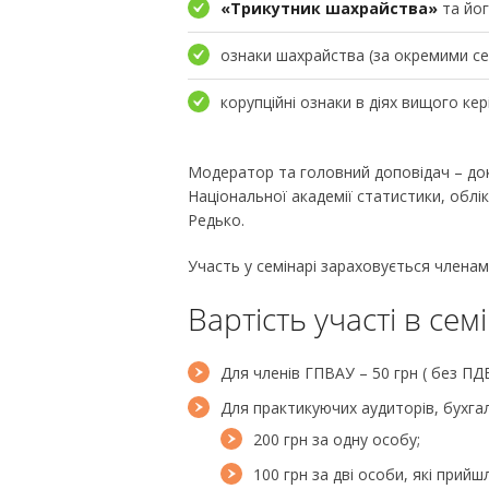
«Трикутник шахрайства»
та йог
ознаки шахрайства (за окремими се
корупційні ознаки в діях вищого ке
Модератор та головний доповідач – док
Національної академії статистики, облік
Редько.
Участь у семінарі зараховується членам 
Вартість участі в сем
Для членів ГПВАУ – 50 грн ( без ПДВ
Для практикуючих аудиторів, бухгал
200 грн за одну особу;
100 грн за дві особи, які прийш