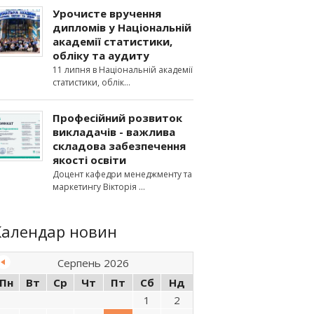
Урочисте вручення
дипломів у Національній
академії статистики,
обліку та аудиту
11 липня в Національній академії
статистики, облік
Професійний розвиток
викладачів - важлива
складова забезпечення
якості освіти
Доцент кафедри менеджменту та
маркетингу Вікторія
Календар новин
Серпень 2026
Пн
Вт
Ср
Чт
Пт
Сб
Нд
1
2