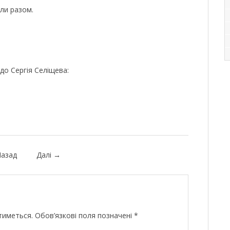
шли разом.
до Сергія Селіщева:
азад
Далі
→
тиметься.
Обов’язкові поля позначені
*