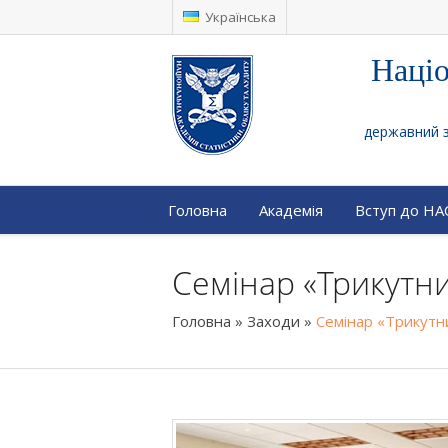
Українська
Націо
державний за
Головна
Академія
Вступ до Н
Семінар «Трикутн
Головна
»
Заходи
»
Семінар «Трикутн