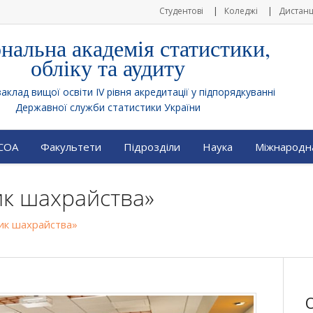
Студентові
Коледжі
Дистанц
нальна академія статистики,
обліку та аудиту
клад вищої освіти IV рівня акредитації у підпорядкуванні
Державної служби статистики України
АСОА
Факультети
Підрозділи
Наука
Міжнародна
ик шахрайства»
ик шахрайства»