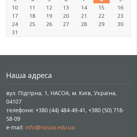
10
11
12
13
14
15
16
17
18
19
20
21
22
23
24
25
26
27
28
29
30
31
Наша адреса
вул. Підгірна, 1, НАСОА, м. Київ, Україна,
04107
телефони: +380 (44) 484-49-41, +380 (50) 718-
58-09
e-mail:
info@nasoa.edu.ua