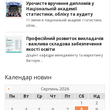
Урочисте вручення дипломів у
Національній академії
статистики, обліку та аудиту
11 липня в Національній академії статистики,
облік
Професійний розвиток викладачів
- важлива складова забезпечення
якості освіти
Доцент кафедри менеджменту та маркетингу
Вікторія
Календар новин
Серпень 2026
Пн
Вт
Ср
Чт
Пт
Сб
Нд
1
2
3
4
5
6
7
8
9