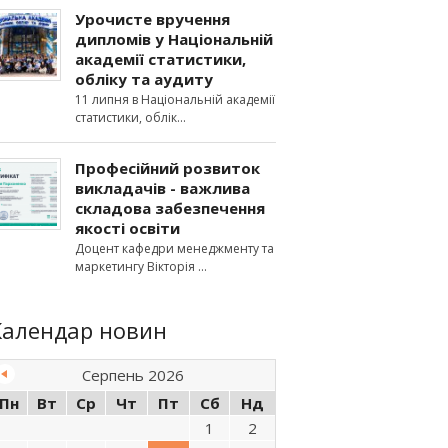
Урочисте вручення
дипломів у Національній
академії статистики,
обліку та аудиту
11 липня в Національній академії
статистики, облік
Професійний розвиток
викладачів - важлива
складова забезпечення
якості освіти
Доцент кафедри менеджменту та
маркетингу Вікторія
Календар новин
Серпень 2026
Пн
Вт
Ср
Чт
Пт
Сб
Нд
1
2