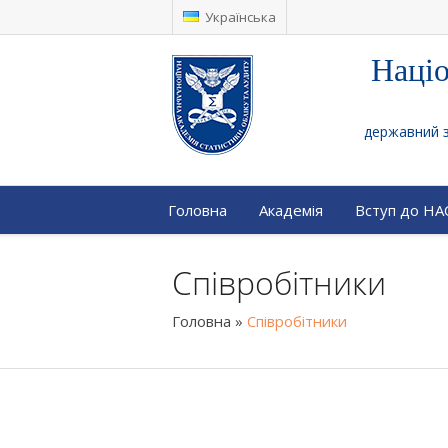
Українська
Націо
державний за
Головна
Академія
Вступ до Н
Співробітники
Головна
»
Співробітники