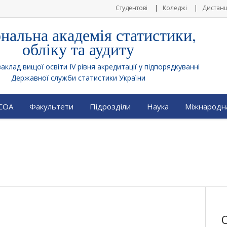
Студентові
Коледжі
Дистанц
нальна академія статистики,
обліку та аудиту
клад вищої освіти IV рівня акредитації у підпорядкуванні
Державної служби статистики України
АСОА
Факультети
Підрозділи
Наука
Міжнародна