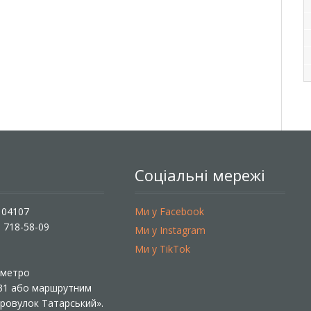
Соціальні мережі
, 04107
Ми у Facebook
) 718-58-09
Ми у Instagram
Ми у TikTok
ї метро
 31 або маршрутним
«Провулок Татарський».