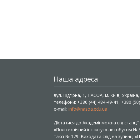
Наша адреса
вул. Підгірна, 1, НАСОА, м. Київ, Україна
телефони: +380 (44) 484-49-41, +380 (50
e-mail:
info@nasoa.edu.ua
Дістатися до Академії можна від станці
«Політехнічний інститут» автобусом №
таксі № 179. Виходити слід на зупинці 