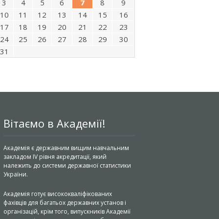
3
4
5
6
7
8
9
10
11
12
13
14
15
16
17
18
19
20
21
22
23
24
25
26
27
28
29
30
31
Вітаємо в Академії!
Академія є державним вищим навчальним
закладом IV рівня акредитації, який
належить до системи державної статистики
України.
Академія готує висококваліфікованих
фахівців для багатьох державних установ і
організацій, крім того, випускників Академії