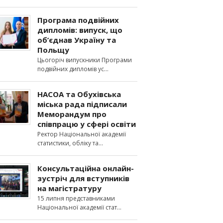
Програма подвійних
дипломів: випуск, що
об’єднав Україну та
Польщу
Цьогоріч випускники Програми
подвійних дипломів ус
НАСОА та Обухівська
міська рада підписали
Меморандум про
співпрацю у сфері освіти
Ректор Національної академії
статистики, обліку та
Консультаційна онлайн-
зустріч для вступників
на магістратуру
15 липня представниками
Національної академії стат