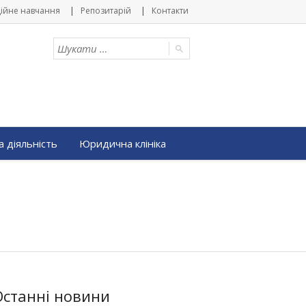
ійне навчання
Репозитарій
Контакти
 діяльність
Юридична клініка
Останні новини