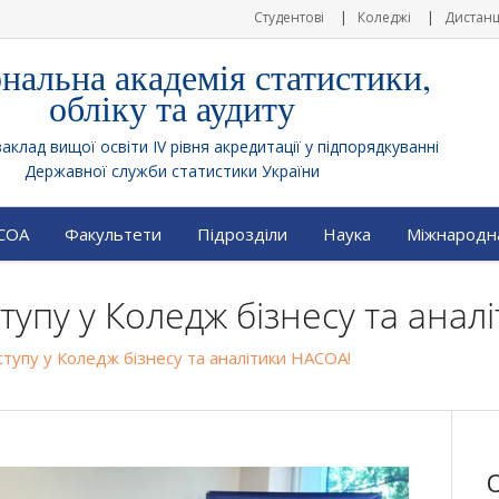
Студентові
Коледжі
Дистанц
нальна академія статистики,
обліку та аудиту
клад вищої освіти IV рівня акредитації у підпорядкуванні
Державної служби статистики України
АСОА
Факультети
Підрозділи
Наука
Міжнародна
упу у Коледж бізнесу та анал
тупу у Коледж бізнесу та аналітики НАСОА!