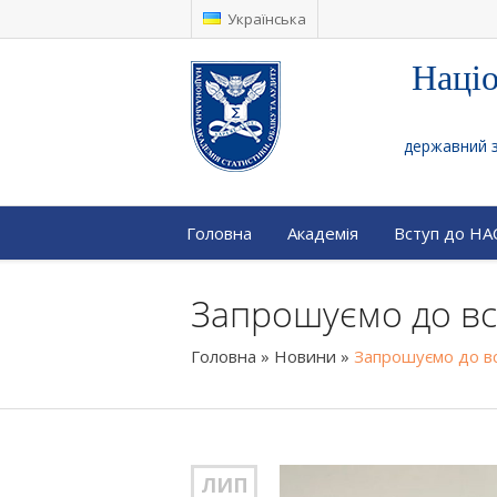
Українська
Націо
державний за
Головна
Академія
Вступ до Н
Запрошуємо до вст
Головна
»
Новини
»
Запрошуємо до вс
ЛИП