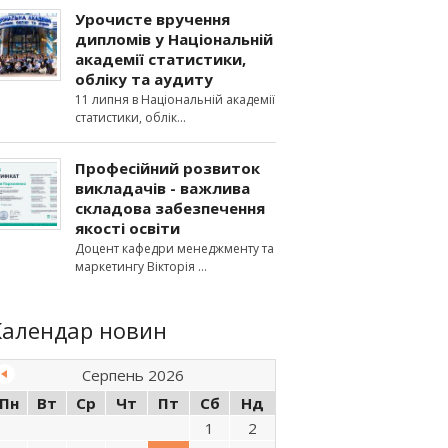
Урочисте вручення
дипломів у Національній
академії статистики,
обліку та аудиту
11 липня в Національній академії
статистики, облік
Професійний розвиток
викладачів - важлива
складова забезпечення
якості освіти
Доцент кафедри менеджменту та
маркетингу Вікторія
Календар новин
Серпень 2026
Пн
Вт
Ср
Чт
Пт
Сб
Нд
1
2