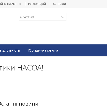
ійне навчання
Репозитарій
Контакти
 діяльність
Юридична клініка
ітики НАСОА!
Останні новини