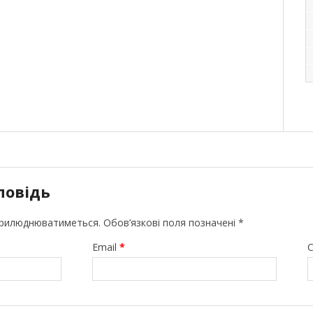
повідь
прилюднюватиметься.
Обов’язкові поля позначені
*
Email
*
С