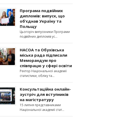
Програма подвійних
дипломів: випуск, що
об’єднав Україну та
Польщу
Цьогоріч випускники Програми
подвійних дипломів ус
НАСОА та Обухівська
міська рада підписали
Меморандум про
співпрацю у сфері освіти
Ректор Національної академії
статистики, обліку та
Консультаційна онлайн-
зустріч для вступників
на магістратуру
15 липня представниками
Національної академії стат