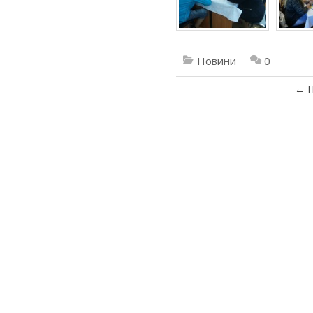
Новини
0
←
Н