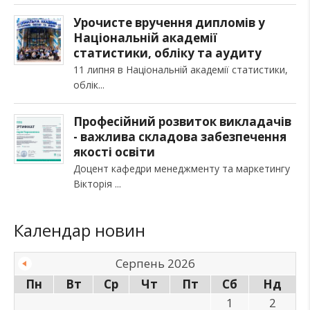
Урочисте вручення дипломів у
Національній академії
статистики, обліку та аудиту
11 липня в Національній академії статистики,
облік
Професійний розвиток викладачів
- важлива складова забезпечення
якості освіти
Доцент кафедри менеджменту та маркетингу
Вікторія
Календар новин
Серпень 2026
Пн
Вт
Ср
Чт
Пт
Сб
Нд
1
2