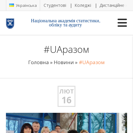
Студентові
Коледжі
Дистанційне на
Українська
Національна академія статистики,
обліку та аудиту
#UAразом
Головна
»
Новини
»
#UAразом
ЛЮТ
16