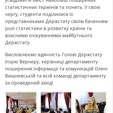
усвідомити зміст найбільш поширених
статистичних термінів та понять. У свою
чергу, студенти поділилися із
представниками Держстату своїм баченням
ролі статистики в розвитку країни та
власними очікуваннями майбутнього
Держстату.
Висловлюємо вдячність Голові Держстату
Ігорю Вернеру, керівниці департаменту
поширення інформації та комунікацій Олені
Вишневській та всій команді департаменту
за проведений захід!