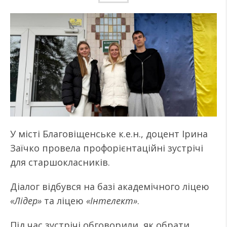
У місті Благовіщенське к.е.н., доцент Ірина
Заїчко провела профорієнтаційні зустрічі
для старшокласників.
Діалог відбувся на базі академічного ліцею
«Лідер»
та ліцею
«Інтелект»
.
Під час зустрічі обговорили, як обрати