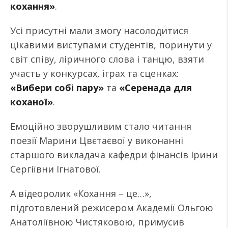
кохання»
.
Усі присутні мали змогу насолодитися
цікавими виступами студентів, поринути у
світ співу, ліричного слова і танцю, взяти
участь у конкурсах, іграх та сценках:
«Вибери собі пару»
та
«Серенада для
коханої»
.
Емоційно зворушливим стало читання
поезії Марини Цвєтаєвої у виконанні
старшого викладача кафедри фінансів Ірини
Сергіївни Ігнатової.
А відеоролик «Кохання – це…»,
підготовлений режисером Академії Ольгою
Анатоліївною Чистяковою, примусив