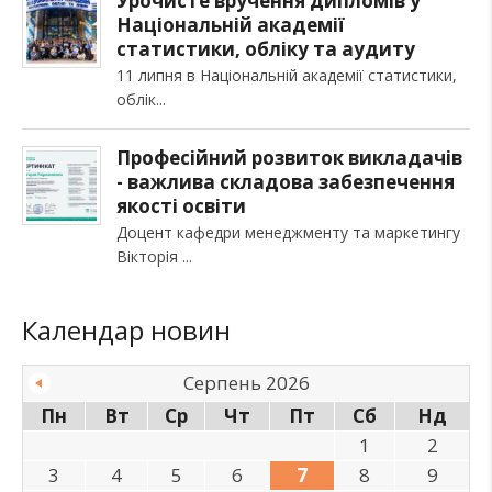
Урочисте вручення дипломів у
Національній академії
статистики, обліку та аудиту
11 липня в Національній академії статистики,
облік
Професійний розвиток викладачів
- важлива складова забезпечення
якості освіти
Доцент кафедри менеджменту та маркетингу
Вікторія
Календар новин
Серпень 2026
Пн
Вт
Ср
Чт
Пт
Сб
Нд
1
2
3
4
5
6
7
8
9