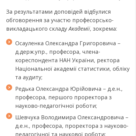
За результатами доповідей відбулися
обговорення за участю професорсько-
викладацького складу
Академії
, зокрема:
Осауленка Олександра Григоровича –
д.держ.упр., професора, члена-
кореспондента НАН України, ректора
Національної академії статистики, обліку
та аудиту
;
Редька Олександра Юрійовича – д.е.н.,
професора, першого проректора з
науково-педагогічної роботи;
Шевчука Володимира Олександровича –
д.е.н., професора, проректора з науково-
педагогічної та наукової роботи;