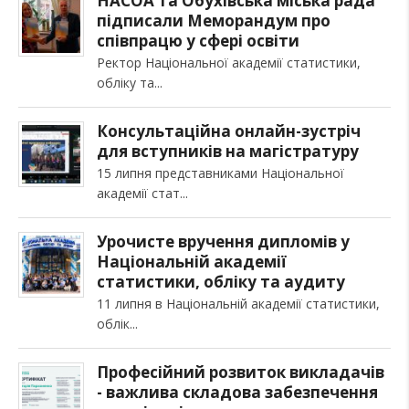
НАСОА та Обухівська міська рада
підписали Меморандум про
співпрацю у сфері освіти
Ректор Національної академії статистики,
обліку та
Консультаційна онлайн-зустріч
для вступників на магістратуру
15 липня представниками Національної
академії стат
Урочисте вручення дипломів у
Національній академії
статистики, обліку та аудиту
11 липня в Національній академії статистики,
облік
Професійний розвиток викладачів
- важлива складова забезпечення