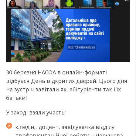
30 березня НАСОА в онлайн-форматі
відбувся День відкритих дверей. Цього дня
на зустріч завітали як абітурієнти так і їх
батьки!
У заході взяли участь:
к.пед.н., доцент, завідувачка відділу
профорієнтаційної роботи – Черушева