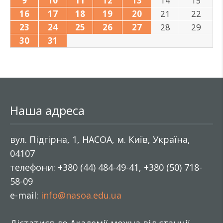
9
10
11
12
13
14
15
16
17
18
19
20
21
22
23
24
25
26
27
28
29
30
31
Наша адреса
вул. Підгірна, 1, НАСОА, м. Київ, Україна,
04107
телефони: +380 (44) 484-49-41, +380 (50) 718-
58-09
e-mail:
info@nasoa.edu.ua