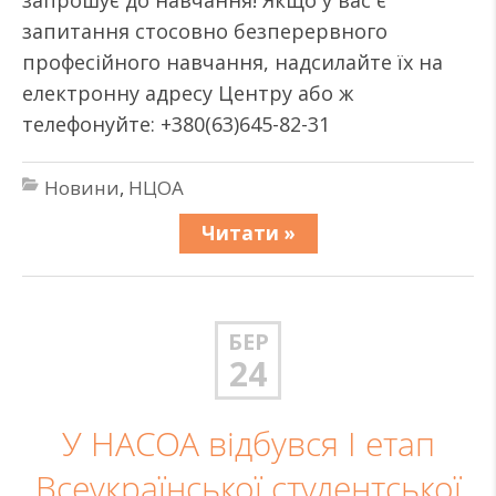
запрошує до навчання! Якщо у вас є
запитання стосовно безперервного
професійного навчання, надсилайте їх на
електронну адресу Центру або ж
телефонуйте: +380(63)645-82-31
Новини
,
НЦОА
Читати »
БЕР
24
У НАСОА відбувся І етап
Всеукраїнської студентської