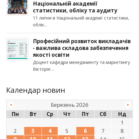
Національній академії
статистики, обліку та аудиту
11 липня в Національній академії статистики,
облік
Професійний розвиток викладачів
- важлива складова забезпечення
якості освіти
Доцент кафедри менеджменту та маркетингу
Вікторія
Календар новин
Березень 2026
Пн
Вт
Ср
Чт
Пт
Сб
Нд
1
2
3
4
5
6
7
8