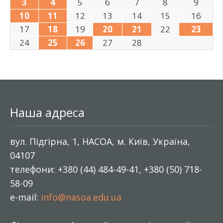
3
4
5
6
7
8
9
10
11
12
13
14
15
16
17
18
19
20
21
22
23
24
25
26
27
28
Наша адреса
вул. Підгірна, 1, НАСОА, м. Київ, Україна,
04107
телефони: +380 (44) 484-49-41, +380 (50) 718-
58-09
e-mail:
info@nasoa.edu.ua