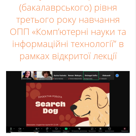
(бакалаврського) рівня
третього року навчання
ОПП «Комп’ютерні науки та
інформаційні технології” в
рамках відкритої лекції