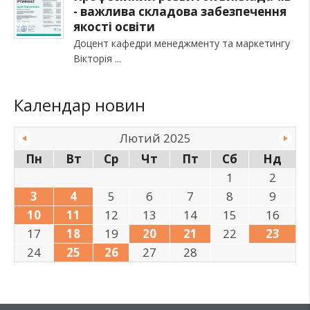
- важлива складова забезпечення
якості освіти
Доцент кафедри менеджменту та маркетингу
Вікторія
Календар новин
Лютий 2025
Пн
Вт
Ср
Чт
Пт
Сб
Нд
1
2
3
4
5
6
7
8
9
10
11
12
13
14
15
16
17
18
19
20
21
22
23
24
25
26
27
28