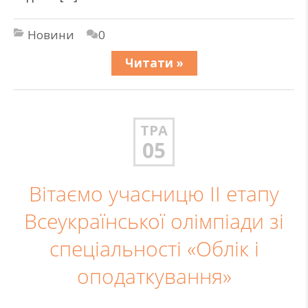
Новини
0
Читати »
ТРА
05
Вітаємо учасницю II етапу
Всеукраїнської олімпіади зі
спеціальності «Облік і
оподаткування»