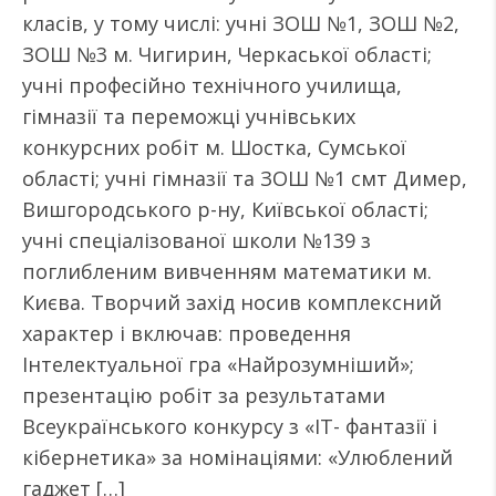
класів, у тому числі: учні ЗОШ №1, ЗОШ №2,
ЗОШ №3 м. Чигирин, Черкаської області;
учні професійно технічного училища,
гімназії та переможці учнівських
конкурсних робіт м. Шостка, Сумської
області; учні гімназії та ЗОШ №1 смт Димер,
Вишгородського р-ну, Київської області;
учні спеціалізованої школи №139 з
поглибленим вивченням математики м.
Києва. Творчий захід носив комплексний
характер і включав: проведення
Інтелектуальної гра «Найрозумніший»;
презентацію робіт за результатами
Всеукраїнського конкурсу з «IT- фантазії і
кібернетика» за номінаціями: «Улюблений
гаджет […]