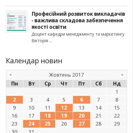
Професійний розвиток викладачів
- важлива складова забезпечення
якості освіти
Доцент кафедри менеджменту та маркетингу
Вікторія
Календар новин
Жовтень 2017
Пн
Вт
Ср
Чт
Пт
Сб
Нд
1
2
3
4
5
6
7
8
9
10
11
12
13
14
15
16
17
18
19
20
21
22
23
24
25
26
27
28
29
30
31