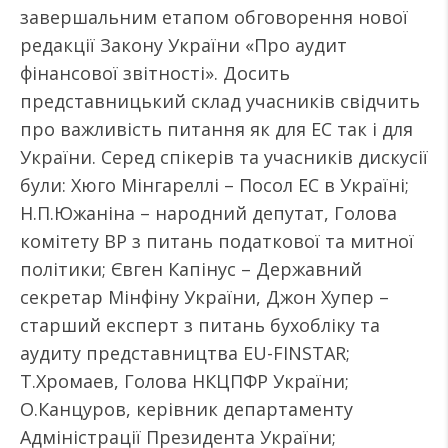
завершальним етапом обговорення нової
редакції Закону України «Про аудит
фінансової звітності». Досить
представницький склад учасників свідчить
про важливість питання як для ЕС так і для
України. Серед спікерів та учасників дискусії
були: Хюго Мінгареллі – Посол ЕС в Україні;
Н.П.Южаніна – народний депутат, Голова
комітету ВР з питань податкової та митної
політики; Євген Капінус – Державний
секретар Мінфіну України, Джон Хупер –
старший експерт з питань бухобліку та
аудиту представництва EU-FINSTAR;
Т.Хромаев, Голова НКЦПФР України;
О.Канцуров, керівник департаменту
Адміністрації Президента України;