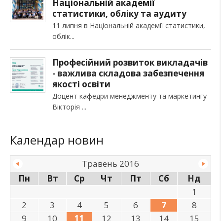
Національній академії
статистики, обліку та аудиту
11 липня в Національній академії статистики,
облік
Професійний розвиток викладачів
- важлива складова забезпечення
якості освіти
Доцент кафедри менеджменту та маркетингу
Вікторія
Календар новин
Травень 2016
Пн
Вт
Ср
Чт
Пт
Сб
Нд
1
2
3
4
5
6
7
8
9
10
11
12
13
14
15