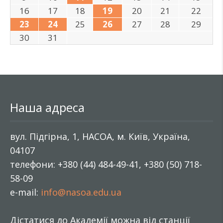
16
17
18
19
20
21
22
23
24
25
26
27
28
29
30
31
Наша адреса
вул. Підгірна, 1, НАСОА, м. Київ, Україна,
04107
телефони: +380 (44) 484-49-41, +380 (50) 718-
58-09
e-mail:
info@nasoa.edu.ua
Дістатися до Академії можна від станції