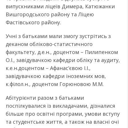
випускниками ліцеїв Димера, Катюжанки
Вишгородського району та Ліцею
Фастівського району.
Учні з батьками мали змогу зустрітись з
деканом обліково-статистичного
факультету, д.е.н., доцентом – Пилипенком
О.І., завідувачкою кафедри обліку та аудиту,
к.е.н.доцентом – Афанас’євою І.І.,
завідувачкою кафедри іноземних мов,
к.філол.н., доцентом Горюновою М.М.
Абітурієнти разом з батьками
поспілкувалися із викладачами, дізналися
більше про освітні програми, умови вступу
та студентське життя, а також на власні очі