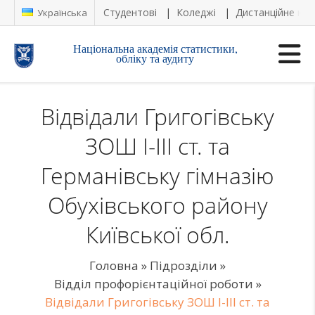
Студентові
Коледжі
Дистанційне на
Українська
Національна академія статистики,
обліку та аудиту
Відвідали Григогівську
ЗОШ I-III ст. та
Германівську гімназію
Обухівського району
Київської обл.
Головна
»
Підрозділи
»
Відділ профорієнтаційної роботи
»
Відвідали Григогівську ЗОШ I-III ст. та