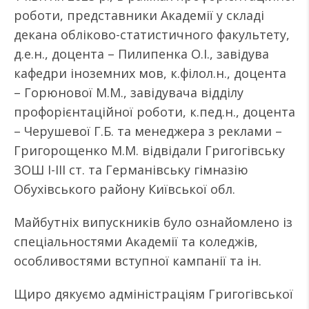
роботи, представники Академії у складі
декана обліково-статистичного факультету,
д.е.н., доцента – Пилипенка О.І., завідува
кафедри іноземних мов, к.філол.н., доцента
– Горюнової М.М., завідувача відділу
профорієнтаційної роботи, к.пед.н., доцента
– Черушевої Г.Б. та менеджера з реклами –
Григорощенко М.М. відвідали Григогівську
ЗОШ I-III ст. та Германівську гімназію
Обухівського району Київської обл.
Майбутніх випускників було ознайомлено із
спеціальностями Академії та коледжів,
особливостями вступної кампанії та ін.
Щиро дякуємо адміністраціям Григогівської