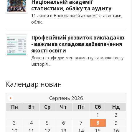
Національній академії
статистики, обліку та аудиту
11 липня в Національній академії статистики,
облік
Професійний розвиток викладачів
- важлива складова забезпечення
якості освіти
Доцент кафедри менеджменту та маркетингу
Вікторія
Календар новин
Серпень 2026
Пн
Вт
Ср
Чт
Пт
Сб
Нд
1
2
3
4
5
6
7
8
9
10
11
12
13
14
15
16