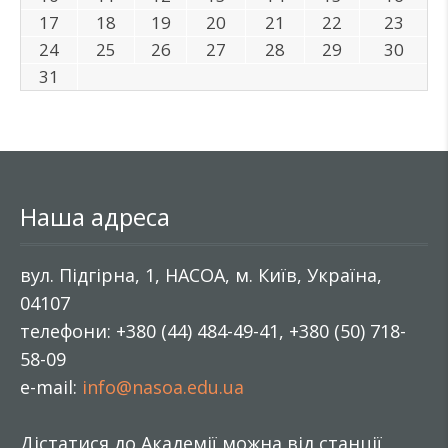
17
18
19
20
21
22
23
24
25
26
27
28
29
30
31
Наша адреса
вул. Підгірна, 1, НАСОА, м. Київ, Україна,
04107
телефони: +380 (44) 484-49-41, +380 (50) 718-
58-09
e-mail:
info@nasoa.edu.ua
Дістатися до Академії можна від станції