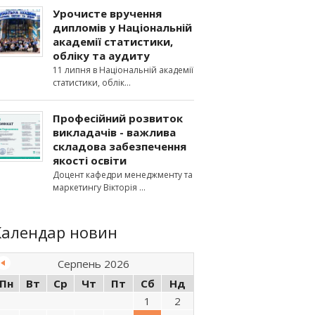
Урочисте вручення
дипломів у Національній
академії статистики,
обліку та аудиту
11 липня в Національній академії
статистики, облік
Професійний розвиток
викладачів - важлива
складова забезпечення
якості освіти
Доцент кафедри менеджменту та
маркетингу Вікторія
Календар новин
Серпень 2026
Пн
Вт
Ср
Чт
Пт
Сб
Нд
1
2