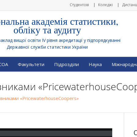
Студентові
Коледжі
Дистанц
нальна академія статистики,
обліку та аудиту
клад вищої освіти IV рівня акредитації у підпорядкуванні
Державної служби статистики України
АСОА
Факультети
Підрозділи
Наука
Міжнародна
авниками «PricewaterhouseCoo
тавниками «PricewaterhouseCoopers»