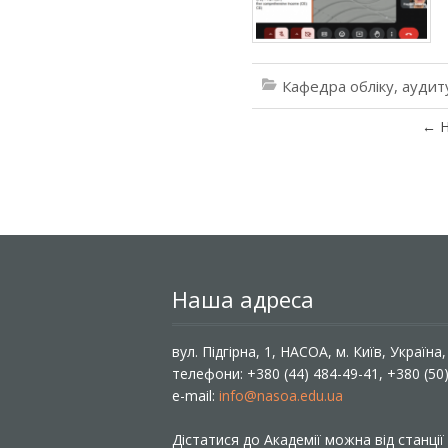
Кафедра обліку, аудит
←
Н
Наша адреса
вул. Підгірна, 1, НАСОА, м. Київ, Україна
телефони: +380 (44) 484-49-41, +380 (50
e-mail:
info@nasoa.edu.ua
Дістатися до Академії можна від станці