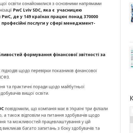
 вищої освіти ознайомилися з основними напрямами
нізації
PwC
Lviv
SDC
, яка є учасницею
м
PwC
,
де у
149 країнах працює понад 370000
 професійні послуги у сфері менеджмент-
ливостей формування фінансової звітності за
підходів щодо перевірки показників фінансової
МСФЗ.
ння та практичні поради щодо майбутньої
здобувачів вищої освіти.
DC
повідомили, що компанія має в Україні три філіали
ро, а також відповіли на питання здобувачів щодо
ня та можливостей працевлаштування у цій
ід викликав багато запитань з боку здобувачів та