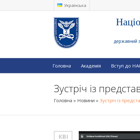
Українська
Націо
державний за
Головна
Академія
Вступ до Н
Зустріч із предст
Головна
»
Новини
»
Зустріч із предс
КВІ