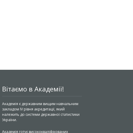
Вітаємо в Академії!
Академія є державним вищим навчальним
закладом IV рівня акредитації, який
належить до системи державної статистики
України.
Академія готує висококваліфікованих