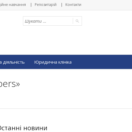
ійне навчання
Репозитарій
Контакти
 діяльність
Юридична клініка
pers»
Останні новини