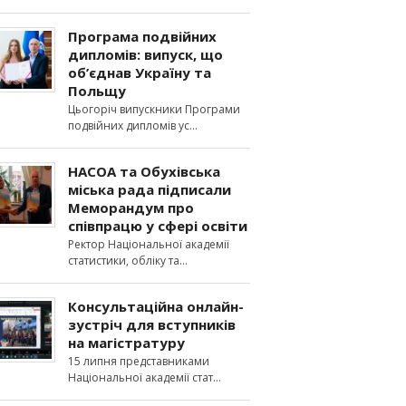
Програма подвійних
дипломів: випуск, що
об’єднав Україну та
Польщу
Цьогоріч випускники Програми
подвійних дипломів ус
НАСОА та Обухівська
міська рада підписали
Меморандум про
співпрацю у сфері освіти
Ректор Національної академії
статистики, обліку та
Консультаційна онлайн-
зустріч для вступників
на магістратуру
15 липня представниками
Національної академії стат