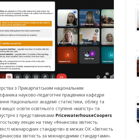
тнерства з Прикарпатським національним
тефаника науково-педагогічні працівники кафедри
ання Національної академії статистики, обліку та
 вищої освіти освітнього ступеня «магістр» та
зустрічі з представниками
PricewaterhouseCoopers
гостьову лекцію на тему «Фінансова звітність:
тексті міжнародних стандартів» в межах ОК «Звітність
 фінансова звітність за міжнародними стандартами».