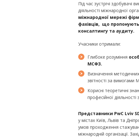
Під час зустрічі здобувачі
діяльності міжнародної орга
міжнародної мережі фір
фахівців, що пропонують
консалтингу та аудиту.
Учасники отримали:
Глибоке розуміння
особ
МСФЗ.
Визначення методичних 
звітності за вимогами 
Корисні теоретичні зна
професійної діяльності 
Представники
PwC
Lviv
S
у містах Київ, Львів та Дніп
умов проходження стажуван
міжнародній організації. Зах