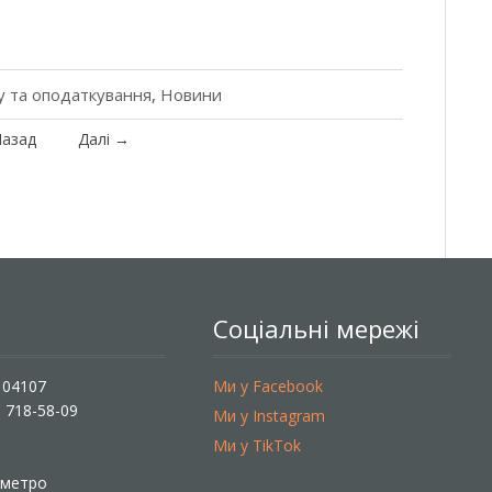
у та оподаткування
,
Новини
азад
Далі
→
Соціальні мережі
, 04107
Ми у Facebook
) 718-58-09
Ми у Instagram
Ми у TikTok
ї метро