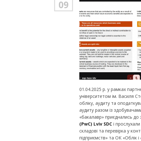
09
01.04.2025 р. у рамках пар
університетом ім. Василя С
обліку, аудиту та оподаткув
аудиту разом із здобувачами
«бакалавр» приєднались до 
(
PwC
)
Lviv
SDC
і прослухали 
складові та перевірка у кон
підприємств» та ОК «Облік і