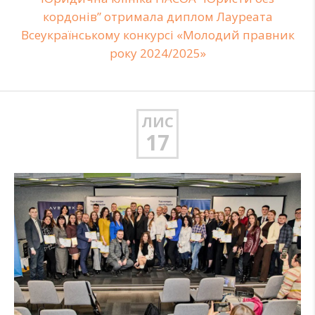
кордонів” отримала диплом Лауреата
Всеукраїнському конкурсі «Молодий правник
року 2024/2025»
ЛИС
17