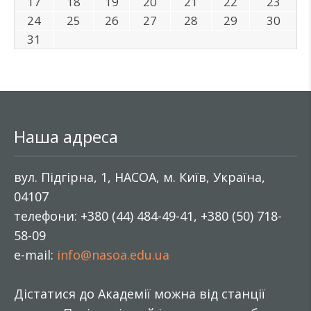
17
18
19
20
21
22
23
24
25
26
27
28
29
30
31
Наша адреса
вул. Підгірна, 1, НАСОА, м. Київ, Україна,
04107
телефони: +380 (44) 484-49-41, +380 (50) 718-
58-09
e-mail:
info@nasoa.edu.ua
Дістатися до Академії можна від станції