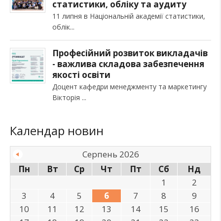
статистики, обліку та аудиту
11 липня в Національній академії статистики,
облік
Професійний розвиток викладачів
- важлива складова забезпечення
якості освіти
Доцент кафедри менеджменту та маркетингу
Вікторія
Календар новин
Серпень 2026
Пн
Вт
Ср
Чт
Пт
Сб
Нд
1
2
3
4
5
6
7
8
9
10
11
12
13
14
15
16