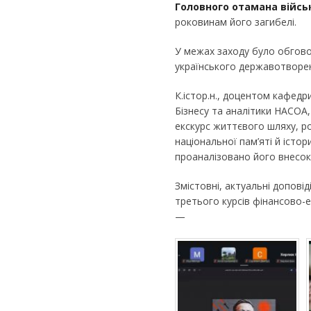
Головного отамана війсь
роковинам його загибелі.
У межах заходу було обгов
українського державотворен
К.істор.н., доцентом кафед
Бізнесу та аналітики НАСОА,
екскурс життєвого шляху, р
національної пам’яті й істор
проаналізовано його внесок
Змістовні, актуальні допові
третього курсів фінансово-
—