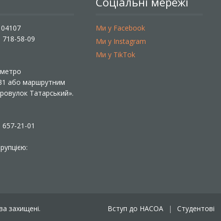
Соціальні мережі
, 04107
Ми у Facebook
) 718-58-09
Ми у Instagram
Ми у TikTok
ї метро
 31 або маршрутним
«Провулок Татарський».
) 657-21-01
рупцією:
ава захищені.
Вступ до НАСОА
Студентові