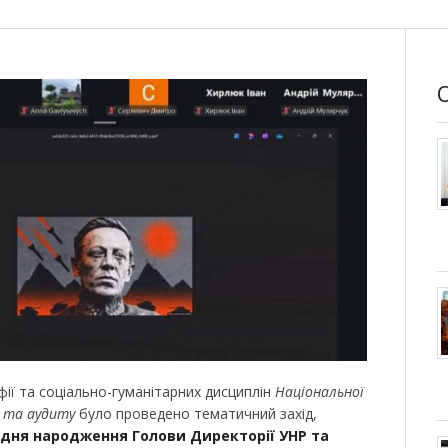
ії та соціально-гуманітарних дисциплін
Національної
у та аудиту
було проведено тематичний захід,
д дня народження Голови Директорії УНР та