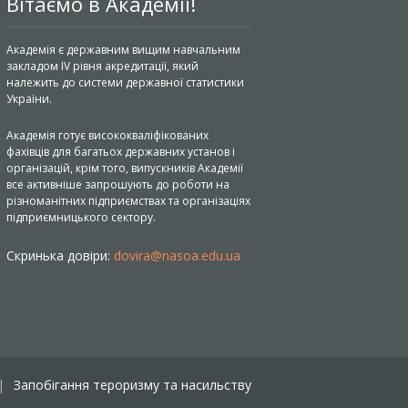
Вітаємо в Академії!
Академія є державним вищим навчальним
закладом IV рівня акредитації, який
належить до системи державної статистики
України.
Академія готує висококваліфікованих
фахівців для багатьох державних установ і
організацій, крім того, випускників Академії
все активніше запрошують до роботи на
різноманітних підприємствах та організаціях
підприємницького сектору.
Скринька довіри:
dovira@nasoa.edu.ua
Запобігання тероризму та насильству