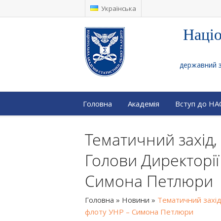
Українська
Націо
державний за
Головна
Академія
Вступ до Н
Тематичний захід
Голови Директорії
Симона Петлюри
Головна
»
Новини
»
Тематичний захід
флоту УНР – Симона Петлюри