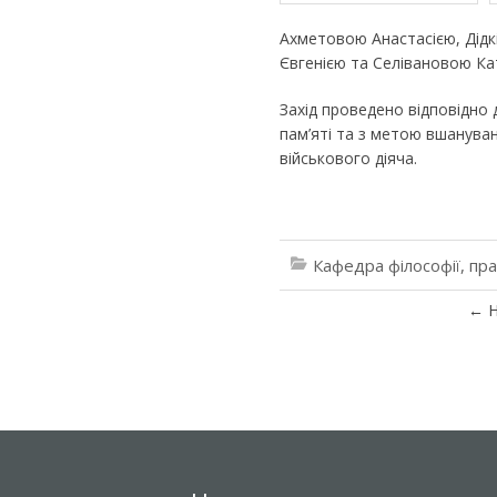
Ахметовою Анастасією, Дід
Євгенією та Селівановою К
Захід проведено відповідно 
пам’яті та з метою вшануван
військового діяча.
Кафедра філософії, пр
←
Н