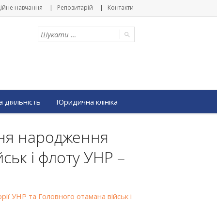
ійне навчання
Репозитарій
Контакти
 діяльність
Юридична клініка
дня народження
ськ і флоту УНР –
ії УНР та Головного отамана військ і