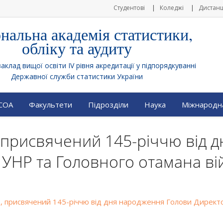
Студентові
Коледжі
Дистанц
нальна академія статистики,
обліку та аудиту
клад вищої освіти IV рівня акредитації у підпорядкуванні
Державної служби статистики України
АСОА
Факультети
Підрозділи
Наука
Міжнародна
, присвячений 145-річчю від 
 УНР та Головного отамана вій
, присвячений 145-річчю від дня народження Голови Директор