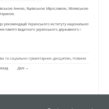
ківською Анною, Яцківською Мірославою, Мілевською
атериною.
до рекомендацій Українського інституту національної
ня пам’яті видатного українського державного і
ава та соціально-гуманітарних дисциплін
,
Новини
азад
Далі
→