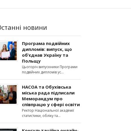
Останні новини
Програма подвійних
дипломів: випуск, що
об’єднав Україну та
Польщу
Цьогоріч випускники Програми
подвійних дипломів ус
НАСОА та Обухівська
міська рада підписали
Меморандум про
співпрацю у сфері освіти
Ректор Національної академії
статистики, обліку та
Консультаційна онлайн-