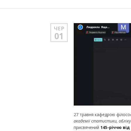
ЧЕР
01
27 травня кафедрою філософ
академії статистики, облік
присвячений
145-річчю ві