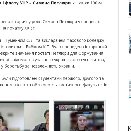
к і флоту УНР – Симона Петлюри
, а також 100-м
орено історичну роль Симона Петлюри у процесах
ня початку ХХ ст.
ри – Гуменним С. Л. та викладачем Фахового коледжу
 істориком – Бибіком К.П. було проведено історичний
озкрите значення постаті Петлюри для формування
ичної свідомості сучасного українського суспільства,
 у боротьбу за незалежність України.
ді були підготовлені студентами першого, другого та
економічного та обліково-статистичного факультетів