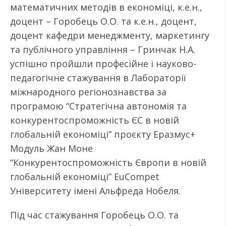
математичних методів в економіці, к.е.н.,
доцент – Горобець О.О. та к.е.н., доцент,
доцент кафедри менеджменту, маркетингу
та публічного управління – Гринчак Н.А.
успішно пройшли професійне і науково-
педагогічне стажування в Лабораторії
міжнародного регіонознавства за
програмою “Стратегічна автономія та
конкурентоспроможність ЄС в новій
глобальній економіці” проєкту Еразмус+
Модуль Жан Моне
“Конкурентоспроможність Європи в новій
глобальній економіці” EuСompet
Університету імені Альфреда Нобеля.
Під час стажування Горобець О.О. та