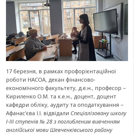
17 березня, в рамках профорієнтаційної
роботи НАСОА, декан фінансово-
економічного факультету, д.е.н., професор –
Кириленко О.М. та к.е.н., доцент, доцент
кафедри обліку, аудиту та оподаткування –
Афанас’єва І.І. відвідали
Спеціалізовану школу
I-III ступенів № 28 з поглибленим вивченням
англійської мови Шевченківського району