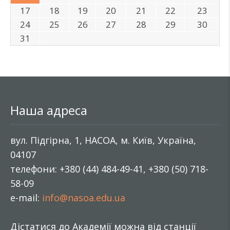
17
18
19
20
21
22
23
24
25
26
27
28
29
30
31
Наша адреса
вул. Підгірна, 1, НАСОА, м. Київ, Україна,
04107
телефони: +380 (44) 484-49-41, +380 (50) 718-
58-09
e-mail:
info@nasoa.edu.ua
Дістатися до Академії можна від станції