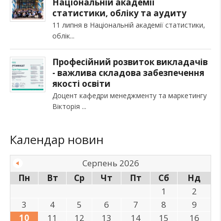
Національній академії
статистики, обліку та аудиту
11 липня в Національній академії статистики,
облік
Професійний розвиток викладачів
- важлива складова забезпечення
якості освіти
Доцент кафедри менеджменту та маркетингу
Вікторія
Календар новин
Серпень 2026
Пн
Вт
Ср
Чт
Пт
Сб
Нд
1
2
3
4
5
6
7
8
9
10
11
12
13
14
15
16