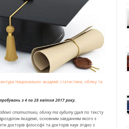
рантури Національної академії статистики, обліку та
робувань з 4 по 28 квітня 2017 року.
адемії статистики, обліку та аудиту
(далі по тексту
ідрозділом Академії, основним завданням якого є
іти докторів філософії та докторів наук згідно з