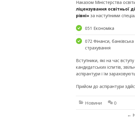
Наказом Міністерства освіти
ліцензування освітньої д
рівні»
за наступними спеціа
051 Економіка
072 Фінанси, банківська
страхування
Вступники, які на час вступу
кандидатських іспитів, звіль
аспірантури і їм зараховують
Прийом до аспірантури здійс
Новини
0
←
Н