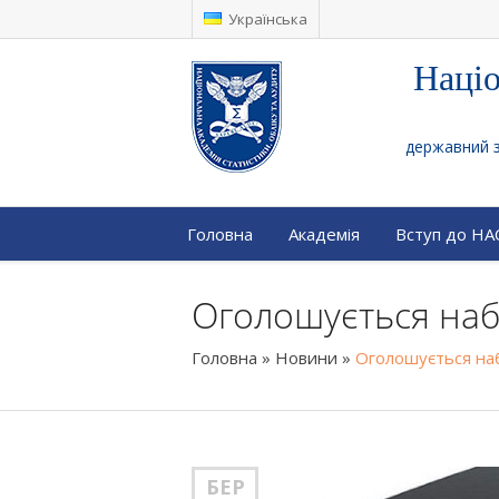
Українська
Націо
державний за
Головна
Академія
Вступ до Н
Оголошується наб
Головна
»
Новини
»
Оголошується наб
БЕР