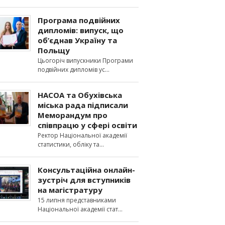
Програма подвійних
дипломів: випуск, що
об’єднав Україну та
Польщу
Цьогоріч випускники Програми
подвійних дипломів ус
НАСОА та Обухівська
міська рада підписали
Меморандум про
співпрацю у сфері освіти
Ректор Національної академії
статистики, обліку та
Консультаційна онлайн-
зустріч для вступників
на магістратуру
15 липня представниками
Національної академії стат