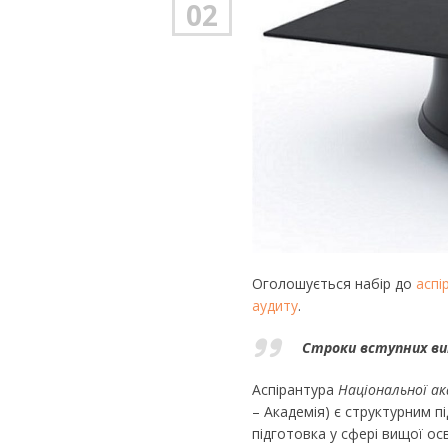
02
Оголошується набір до
аспі
аудиту
.
Строки вступних вип
Аспірантура
Національної ак
– Академія) є структурним п
підготовка у сфері вищої осв