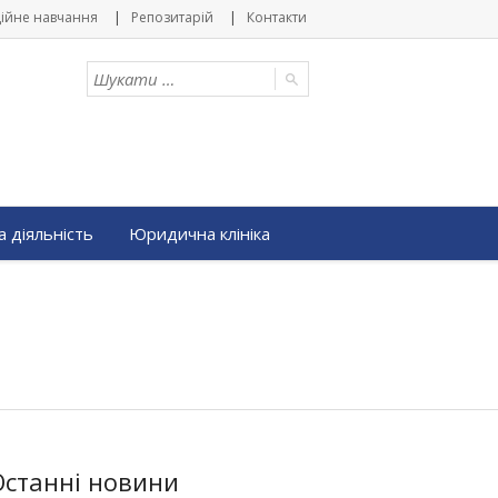
ійне навчання
Репозитарій
Контакти
 діяльність
Юридична клініка
Останні новини