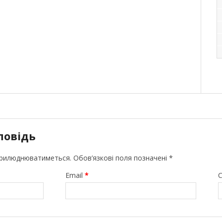
повідь
прилюднюватиметься.
Обов’язкові поля позначені
*
Email
*
С