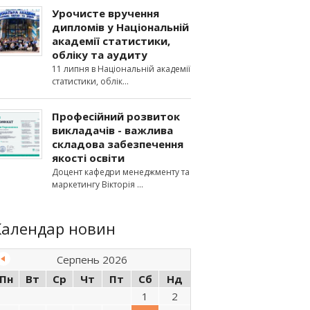
Урочисте вручення
дипломів у Національній
академії статистики,
обліку та аудиту
11 липня в Національній академії
статистики, облік
Професійний розвиток
викладачів - важлива
складова забезпечення
якості освіти
Доцент кафедри менеджменту та
маркетингу Вікторія
Календар новин
Серпень 2026
Пн
Вт
Ср
Чт
Пт
Сб
Нд
1
2