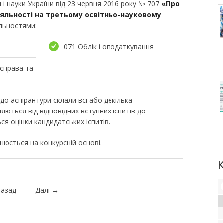
 і науки України від 23 червня 2016 року № 707
«Про
іяльності на третьому освітньо-науковому
льностями:
071 Облік і оподаткування
 справа та
 до аспірантури склали всі або декілька
няються від відповідних вступних іспитів до
ся оцінки кандидатських іспитів.
нюється на конкурсній основі.
азад
Далі
→