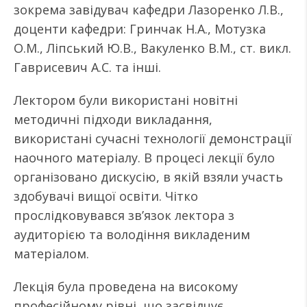
зокрема завідувач кафедри Лазоренко Л.В.,
доценти кафедри: Гринчак Н.А., Мотузка
О.М., Ліпський Ю.В., Вакуленко В.М., ст. викл.
Гаврисевич А.С. та інші.
Лектором були використані новітні
методичні підходи викладання,
використані сучасні технології демонстрації
наочного матеріалу. В процесі лекції було
організовано дискусію, в якій взяли участь
здобувачі вищої освіти. Чітко
прослідковувався зв’язок лектора з
аудиторією та володіння викладеним
матеріалом.
Лекція була проведена на високому
професійному рівні, що засвідчує