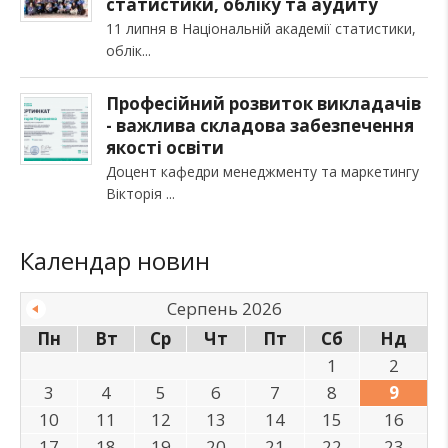
статистики, обліку та аудиту
11 липня в Національній академії статистики,
облік
Професійний розвиток викладачів
- важлива складова забезпечення
якості освіти
Доцент кафедри менеджменту та маркетингу
Вікторія
Календар новин
Серпень 2026
Пн
Вт
Ср
Чт
Пт
Сб
Нд
1
2
3
4
5
6
7
8
9
10
11
12
13
14
15
16
17
18
19
20
21
22
23