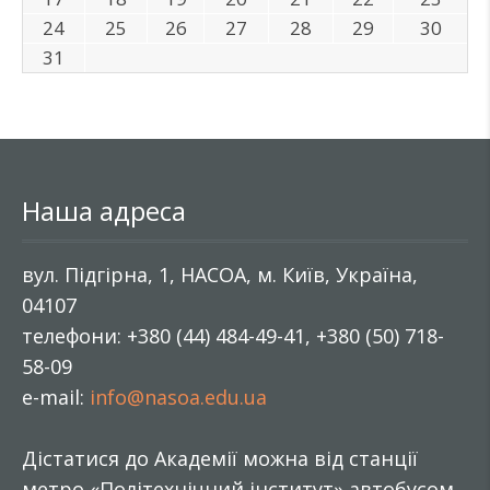
24
25
26
27
28
29
30
31
Наша адреса
вул. Підгірна, 1, НАСОА, м. Київ, Україна,
04107
телефони: +380 (44) 484-49-41, +380 (50) 718-
58-09
e-mail:
info@nasoa.edu.ua
Дістатися до Академії можна від станції
метро «Політехнічний інститут» автобусом