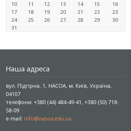
10
11
12
13
14
15
16
17
18
19
20
21
22
23
24
25
26
27
28
29
30
31
Наша адреса
вул. Підгірна, 1, НАСОА, м. Київ, Україна,
04107
телефони: +380 (44) 484-49-41, +380 (50) 718-
58-09
e-mail:
info@nasoa.edu.ua