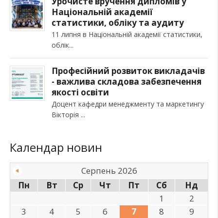
Урочисте вручення дипломів у
Національній академії
статистики, обліку та аудиту
11 липня в Національній академії статистики,
облік
Професійний розвиток викладачів
- важлива складова забезпечення
якості освіти
Доцент кафедри менеджменту та маркетингу
Вікторія
Календар новин
Серпень 2026
Пн
Вт
Ср
Чт
Пт
Сб
Нд
1
2
3
4
5
6
7
8
9