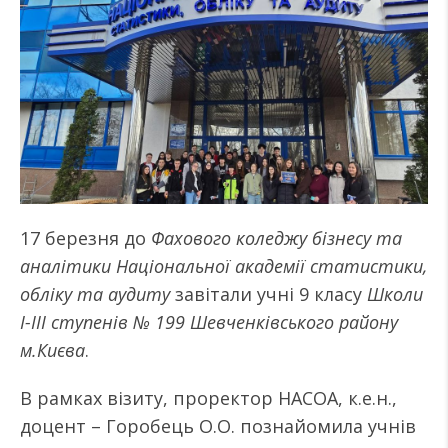
17 березня до
Фахового коледжу бізнесу та
аналітики Національної академії статистики,
обліку та аудиту
завітали учні 9 класу
Школи
I-III ступенів № 199 Шевченківського району
м.Києва
.
В рамках візиту, проректор НАСОА, к.е.н.,
доцент – Горобець О.О. познайомила учнів