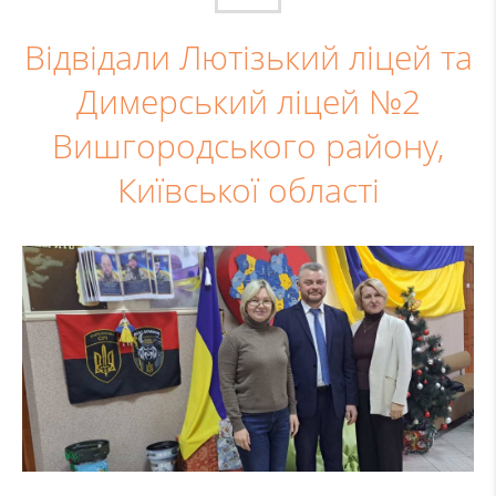
Відвідали Лютізький ліцей та
Димерський ліцей №2
Вишгородського району,
Київської області