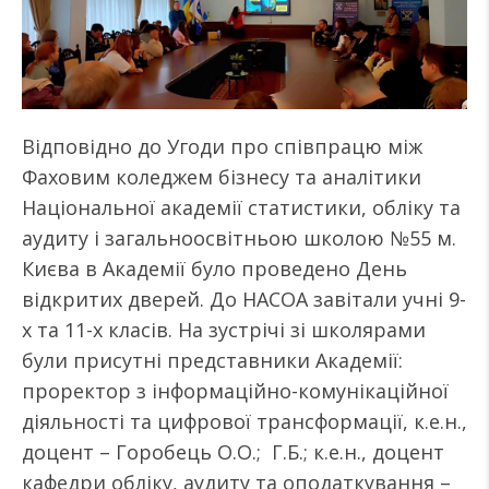
Відповідно до Угоди про співпрацю між
Фаховим коледжем бізнесу та аналітики
Національної академії статистики, обліку та
аудиту і загальноосвітньою школою №55 м.
Києва в Академії було проведено День
відкритих дверей. До НАСОА завітали учні 9-
х та 11-х класів. На зустрічі зі школярами
були присутні представники Академії:
проректор з інформаційно-комунікаційної
діяльності та цифрової трансформації, к.е.н.,
доцент – Горобець О.О.; Г.Б.; к.е.н., доцент
кафедри обліку, аудиту та оподаткування –