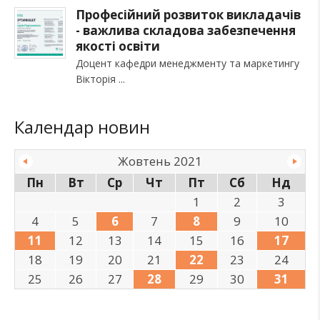
Професійний розвиток викладачів
- важлива складова забезпечення
якості освіти
Доцент кафедри менеджменту та маркетингу
Вікторія
Календар новин
Жовтень 2021
Пн
Вт
Ср
Чт
Пт
Сб
Нд
1
2
3
4
5
6
7
8
9
10
11
12
13
14
15
16
17
18
19
20
21
22
23
24
25
26
27
28
29
30
31