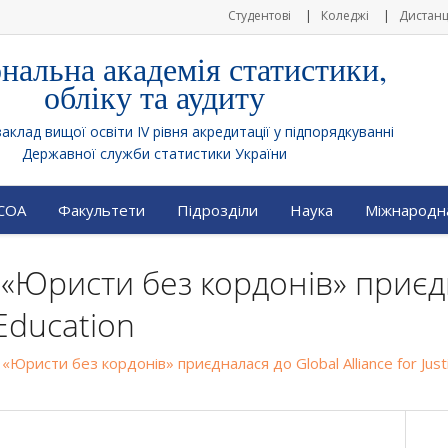
Студентові
Коледжі
Дистанц
нальна академія статистики,
обліку та аудиту
клад вищої освіти IV рівня акредитації у підпорядкуванні
Державної служби статистики України
АСОА
Факультети
Підрозділи
Наука
Міжнародна
«Юристи без кордонів» приєд
 Education
«Юристи без кордонів» приєдналася до Global Alliance for Just