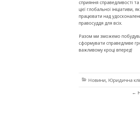
сприяння справедливості та 
цієї глобальної ініціативи, я
працювати над удосконален
правосуддя для всіх.
Разом ми зможемо побудуват
сформувати справедливе гро
важливому кроці вперед!
Новини
,
Юридична клі
←
Н