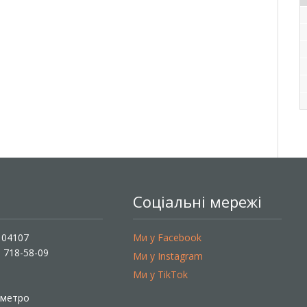
Соціальні мережі
, 04107
Ми у Facebook
) 718-58-09
Ми у Instagram
Ми у TikTok
ї метро