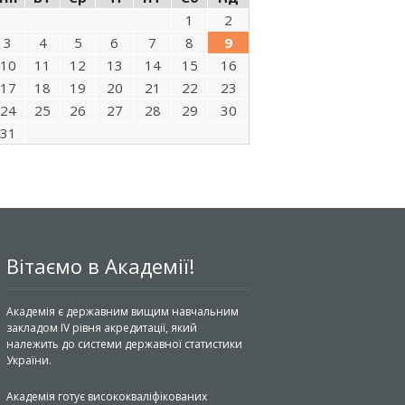
1
2
3
4
5
6
7
8
9
10
11
12
13
14
15
16
17
18
19
20
21
22
23
24
25
26
27
28
29
30
31
Вітаємо в Академії!
Академія є державним вищим навчальним
закладом IV рівня акредитації, який
належить до системи державної статистики
України.
Академія готує висококваліфікованих