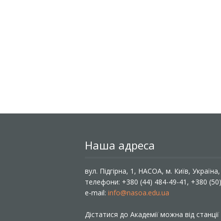
Наша адреса
вул. Підгірна, 1, НАСОА, м. Київ, Україна
телефони: +380 (44) 484-49-41, +380 (50
e-mail:
info@nasoa.edu.ua
Дістатися до Академії можна від станці