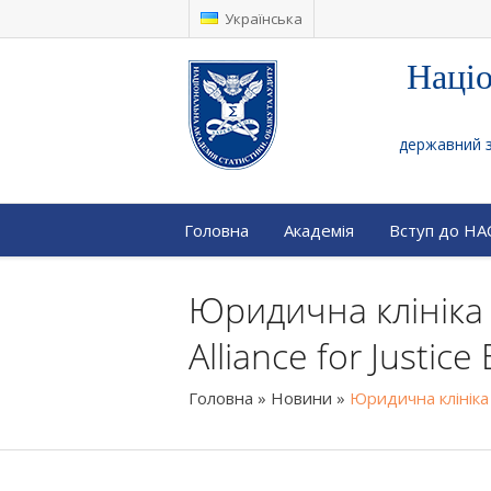
Українська
Націо
державний за
Головна
Академія
Вступ до Н
Юридична клініка 
Alliance for Justice
Головна
»
Новини
»
Юридична клініка 