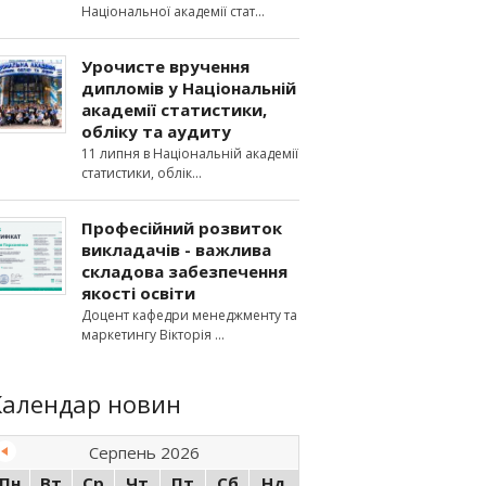
Національної академії стат
Урочисте вручення
дипломів у Національній
академії статистики,
обліку та аудиту
11 липня в Національній академії
статистики, облік
Професійний розвиток
викладачів - важлива
складова забезпечення
якості освіти
Доцент кафедри менеджменту та
маркетингу Вікторія
Календар новин
Серпень 2026
Пн
Вт
Ср
Чт
Пт
Сб
Нд