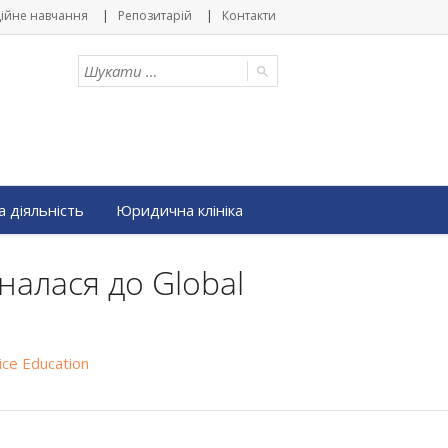
ійне навчання
Репозитарій
Контакти
 діяльність
Юридична клініка
налася до Global
ice Education