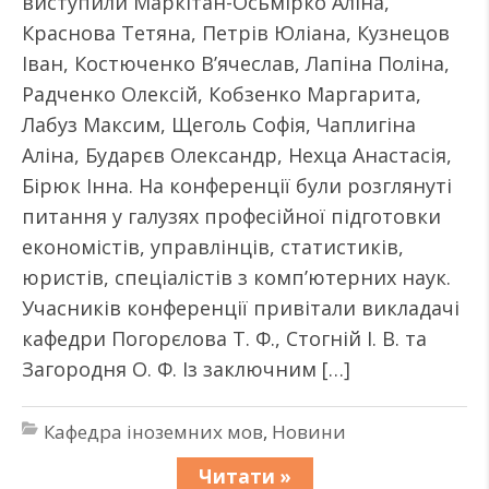
виступили Маркітан-Осьмірко Аліна,
Краснова Тетяна, Петрів Юліана, Кузнецов
Іван, Костюченко В’ячеслав, Лапіна Поліна,
Радченко Олексій, Кобзенко Маргарита,
Лабуз Максим, Щеголь Софія, Чаплигіна
Аліна, Бударєв Олександр, Нехца Анастасія,
Бірюк Інна. На конференції були розглянуті
питання у галузях професійної підготовки
економістів, управлінців, статистиків,
юристів, спеціалістів з комп’ютерних наук.
Учасників конференції привітали викладачі
кафедри Погорєлова Т. Ф., Стогній І. В. та
Загородня О. Ф. Із заключним […]
Кафедра іноземних мов
,
Новини
Читати »