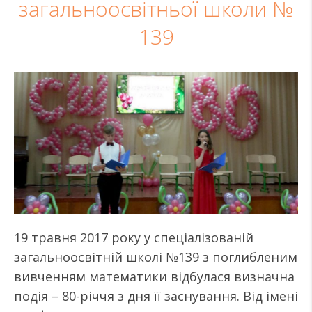
загальноосвітньої школи №
139
19 травня 2017 року у спеціалізованій
загальноосвітній школі №139 з поглибленим
вивченням математики відбулася визначна
подія – 80-річчя з дня її заснування. Від імені