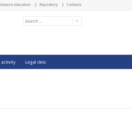
Distance education
Repository
Contacts
 activity
Legal clinic