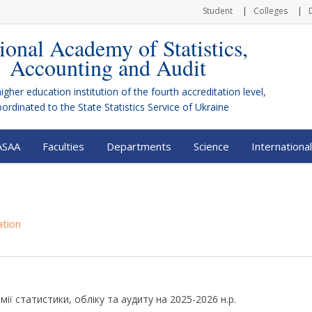
Student
Colleges
ional Academy of Statistics,
Accounting and Audit
higher education institution of the fourth accreditation level,
bordinated to the
State Statistics Service of Ukraine
ASAA
Faculties
Departments
Science
International
ation
ії статистики, обліку та аудиту на 2025-2026 н.р.