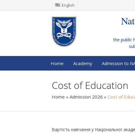
English
Nat
the public 
su
Home
Academy
Admission to N
Cost of Education
Home
»
Admission 2026
»
Cost of Educ
Вартість навчання у Національної академ