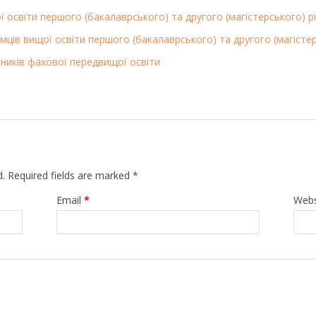
 освіти першого (бакалаврського) та другого (магістерського) рі
мців вищої освіти першого (бакалаврського) та другого (магістер
пників фахової передвищої освіти
d.
Required fields are marked
*
Email
*
Webs